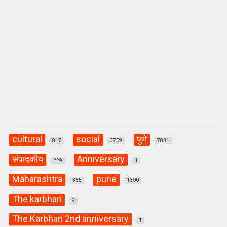
cultural
social
पुणे
847
3709
7831
संपादकीय
Anniversary
229
1
Maharashtra
pune
355
1300
The karbhari
9
The Karbhari 2nd anniversary
1