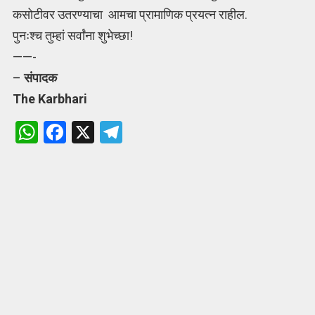
कसोटीवर उतरण्याचा आमचा प्रामाणिक प्रयत्न राहील.
पुनःश्च तुम्हां सर्वांना शुभेच्छा!
——-
–
संपादक
The Karbhari
W
F
X
T
h
a
el
at
ce
e
s
b
gr
A
o
a
p
o
m
p
k