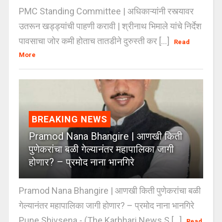
PMC Standing Committee | अधिकाऱ्यांनी रस्त्यावर
उतरून खड्ड्यांची पाहणी करावी | श्रीनाथ भिमाले यांचे निर्देश
पावसाचा जोर कमी होताच तातडीने दुरुस्ती कर [...]
Read
More
BREAKING NEWS
Pramod Nana Bhangire | आणखी किती
पुणेकरांचा बळी गेल्यानंतर महापालिका जागी
होणार? – प्रमोद नाना भानगिरे
Pramod Nana Bhangire | आणखी किती पुणेकरांचा बळी
गेल्यानंतर महापालिका जागी होणार? – प्रमोद नाना भानगिरे
Pune Shivsena - (The Karbhari News S [...]
Read