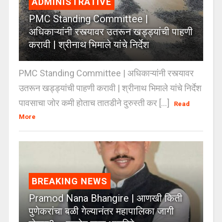
ADMINISTRATIVE
PMC Standing Committee |
अधिकाऱ्यांनी रस्त्यावर उतरून खड्ड्यांची पाहणी
करावी | श्रीनाथ भिमाले यांचे निर्देश
PMC Standing Committee | अधिकाऱ्यांनी रस्त्यावर
उतरून खड्ड्यांची पाहणी करावी | श्रीनाथ भिमाले यांचे निर्देश
पावसाचा जोर कमी होताच तातडीने दुरुस्ती कर [...]
Read
More
BREAKING NEWS
Pramod Nana Bhangire | आणखी किती
पुणेकरांचा बळी गेल्यानंतर महापालिका जागी