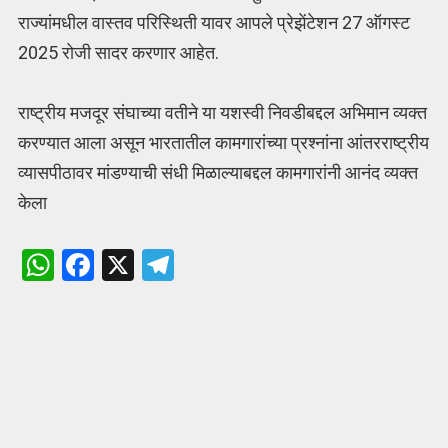
राज्यांमधील वास्तव परिस्थिती यावर आपले प्रेझेंटेशन 27 ऑगस्ट
2025 रोजी सादर करणार आहेत.
राष्ट्रीय मजदूर संघाच्या वतीने या यशस्वी निवडीबद्दल अभिमान व्यक्त
करण्यात आला असून भारतातील कामगारांच्या प्रश्नांना आंतरराष्ट्रीय
व्यासपीठावर मांडण्याची संधी मिळाल्याबद्दल कामगारांनी आनंद व्यक्त
केला
W
F
X
T
h
a
el
at
ce
e
s
b
gr
A
o
a
p
o
m