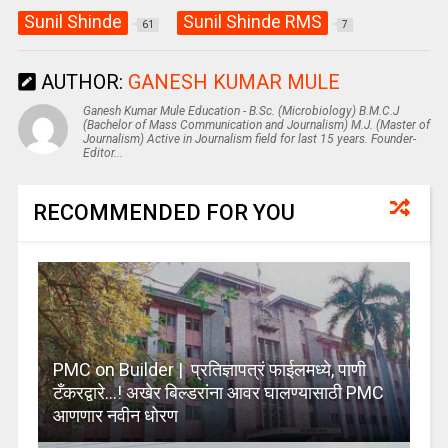
Sunil Shinde
Sunil Shinde RMS
61
7
AUTHOR:
GANESH KUMAR MULE
Ganesh Kumar Mule Education - B.Sc. (Microbiology) B.M.C.J
(Bachelor of Mass Communication and Journalism) M.J. (Master of
Journalism) Active in Journalism field for last 15 years. Founder-
Editor...
RECOMMENDED FOR YOU
PMC on Builder | प्रतिज्ञापत्रं फाईलमध्ये, पाणी
टँकरद्वारे…! अखेर बिल्डरांना आवर घालण्यासाठी PMC
आणणार नवीन धोरण