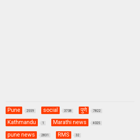
p
k
Pune
social
पुणे
2559
3708
7822
Kathmandu
Marathi news
1
4025
pune news
RMS
2831
32