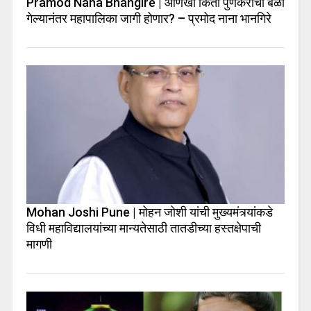
Pramod Nana Bhangire | आणखी किती पुणेकरांचा बळी
गेल्यानंतर महापालिका जागी होणार? – प्रमोद नाना भानगिरे
Mohan Joshi Pune | मोहन जोशी यांची मुख्यमंत्र्यांकडे
विधी महाविद्यालयांच्या मान्यतेसाठी तातडीच्या हस्तक्षेपाची
मागणी