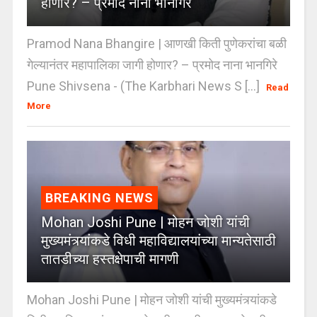
होणार? – प्रमोद नाना भानगिरे
Pramod Nana Bhangire | आणखी किती पुणेकरांचा बळी
गेल्यानंतर महापालिका जागी होणार? – प्रमोद नाना भानगिरे
Pune Shivsena - (The Karbhari News S [...]
Read
More
BREAKING NEWS
Mohan Joshi Pune | मोहन जोशी यांची
मुख्यमंत्र्यांकडे विधी महाविद्यालयांच्या मान्यतेसाठी
तातडीच्या हस्तक्षेपाची मागणी
Mohan Joshi Pune | मोहन जोशी यांची मुख्यमंत्र्यांकडे