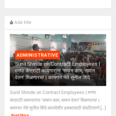
Add title
ADMINISTRATIVE
Sunil Shinde on Contract Employees |
मनपा कंत्राटी कामगारांना ‘समान काम, समान
वेतन’ मिळणारच! | कामगार नेते सुनील शिंदे
Sunil Shinde on Contract Employees | मनपा
कंत्राटी कामगारांना ‘समान काम, समान वेतन’ मिळणारच! |
कामगार नेते सुनील शिंदे कायदेशीर हक्कासाठी संघटितपणे [...]
Read More