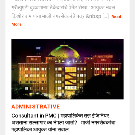
ग्रॅज्युएटी बुडवणाऱ्या ठेकेदारांचे पेमेंट रोखा : आयुक्त नवल
किशोर राम यांना माजी नगरसेवकांचे पत्र &nbsp [...]
Read
More
ADMINISTRATIVE
Consultant in PMC | महापालिकेत तज्ञ इंजिनियर
असताना सल्लागार का नेमला जातो? | माजी नगरसेवकांचा
महापालिका आयुक्त यांना सवाल