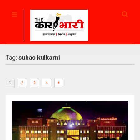
Tag:
suhas kulkarni
1
2
3
4