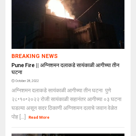
BREAKING NEWS
Pune Fire || अग्निशमन दलाकडे सायंकाळी आगीच्या तीन
घटना
October 28, 2022
अग्निशमन दलाकडे सायंकाळी आगीच्या तीन घटना पुणे
२८•१०•२०२२ रोजी सायंकाळी सहानंतर आगीच्या ०३ घटना
घडल्या असून सदर ठिकाणी अग्निशमन दलाचे जवान वेळेत
पोह [...]
Read More