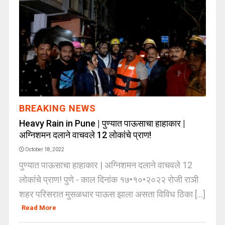
BREAKING NEWS
Heavy Rain in Pune | पुण्यात पाऊसाचा हाहाकार |
अग्निशमन दलाने वाचवले 12 लोकांचे प्राण!
October 18, 2022
पुण्यात पाऊसाचा हाहाकार | अग्निशमन दलाने वाचवले 12
लोकांचे प्राण! पुणे - काल दिनांक १७•१०•२०२२ रोजी राञी
शहर परिसरात मुसळधार पाऊस झाला असता विविध ठिका [...]
Read More