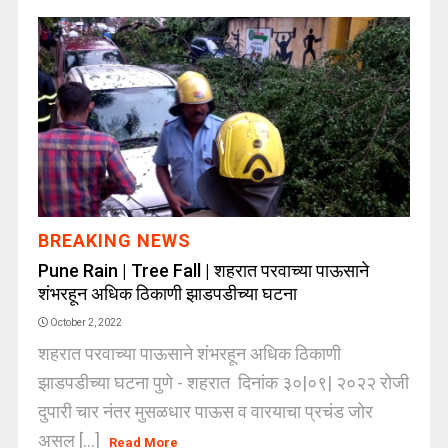
BREAKING NEWS
Pune Rain | Tree Fall | शहरात परवाच्या पाऊसाने
शंभरहून अधिक ठिकाणी झाडपडीच्या घटना
October 2, 2022
शहरात परवाच्या पाऊसाने शंभरहून अधिक ठिकाणी
झाडपडीच्या घटना पुणे - शहरात दिनांक ३०|०९| २०२२ रोजी
दुपारी चार नंतर मुसळधार पाऊस व वारयाचा प्रचंड जोर
असल [...]
Read More