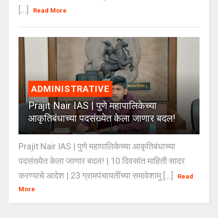
[...]
Read More
ADMINISTRATIVE
Prajit Nair IAS | पुणे महापालिकेच्या
आकृतिबंधाच्या पदसंख्येत केला जाणार बदल!
Prajit Nair IAS | पुणे महापालिकेच्या आकृतिबंधाच्या
पदसंख्येत केला जाणार बदल! | 10 दिवसांत माहिती सादर
करण्याचे आदेश | 23 ग्रामपंचायतींच्या समावेशामु [...]
Read
More