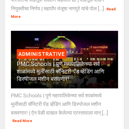
नियुक्तीचा निर्णय | महापौर मंजूषा नागपुरे यांचे पोल [...]
Read
More
ADMINISTRATIVE
PMC Schools | पुणे महापालिकेच्या सर्व
शाळांमध्ये मुलींसाठी सॅनिटरी पॅड व्हेंडिंग आणि
डिस्पोजल मशीन बसवणार!
PMC Schools | पुणे महापालिकेच्या सर्व शाळांमध्ये
मुलींसाठी सॅनिटरी पॅड व्हेंडिंग आणि डिस्पोजल मशीन
बसवणार! | ऐन वेळी दाखल केलेल्या प्रस्तावाला मान् [...]
Read More