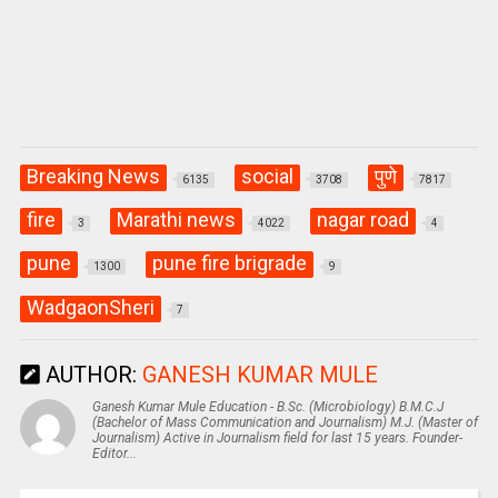
Breaking News
social
पुणे
6135
3708
7817
fire
Marathi news
nagar road
3
4022
4
pune
pune fire brigrade
1300
9
WadgaonSheri
7
AUTHOR:
GANESH KUMAR MULE
Ganesh Kumar Mule Education - B.Sc. (Microbiology) B.M.C.J
(Bachelor of Mass Communication and Journalism) M.J. (Master of
Journalism) Active in Journalism field for last 15 years. Founder-
Editor...