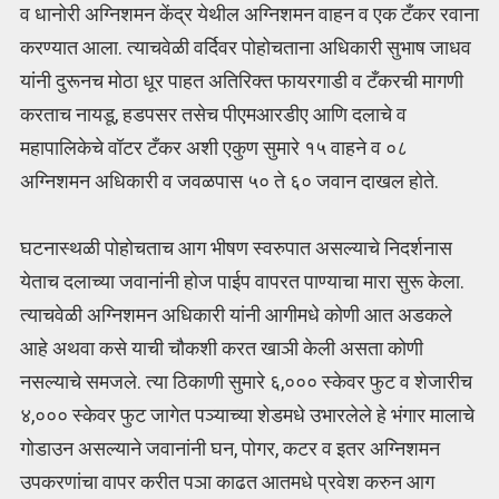
व धानोरी अग्निशमन केंद्र येथील अग्निशमन वाहन व एक टँकर रवाना
करण्यात आला. त्याचवेळी वर्दिवर पोहोचताना अधिकारी सुभाष जाधव
यांनी दुरूनच मोठा धूर पाहत अतिरिक्त फायरगाडी व टँकरची मागणी
करताच नायडू, हडपसर तसेच पीएमआरडीए आणि दलाचे व
महापालिकेचे वॉटर टँकर अशी एकुण सुमारे १५ वाहने व ०८
अग्निशमन अधिकारी व जवळपास ५० ते ६० जवान दाखल होते.
घटनास्थळी पोहोचताच आग भीषण स्वरुपात असल्याचे निदर्शनास
येताच दलाच्या जवानांनी होज पाईप वापरत पाण्याचा मारा सुरू केला.
त्याचवेळी अग्निशमन अधिकारी यांनी आगीमधे कोणी आत अडकले
आहे अथवा कसे याची चौकशी करत खाञी केली असता कोणी
नसल्याचे समजले. त्या ठिकाणी सुमारे ६,००० स्केवर फुट व शेजारीच
४,००० स्केवर फुट जागेत पञ्याच्या शेडमधे उभारलेले हे भंगार मालाचे
गोडाउन असल्याने जवानांनी घन, पोगर, कटर व इतर अग्निशमन
उपकरणांचा वापर करीत पञा काढत आतमधे प्रवेश करुन आग