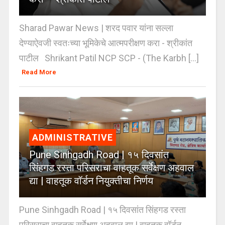
Sharad Pawar News | शरद पवार यांना सल्ला
देण्याऐवजी स्वतःच्या भूमिकेचे आत्मपरीक्षण करा - श्रीकांत
पाटील Shrikant Patil NCP SCP - (The Karbh [...]
Read More
ADMINISTRATIVE
Pune Sinhgadh Road | १५ दिवसांत
सिंहगड रस्ता परिसराचा वाहतूक सर्वेक्षण अहवाल
द्या | वाहतूक वॉर्डन नियुक्तीचा निर्णय
Pune Sinhgadh Road | १५ दिवसांत सिंहगड रस्ता
परिसराचा वाहतूक सर्वेक्षण अहवाल द्या | वाहतूक वॉर्डन