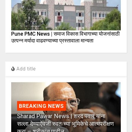
Pune PMC News | समाज विकास विभागाच्या योजनांसाठी
उत्पन्न मर्यादा वाढवण्याच्या प्रस्तावाला मान्यता
Add title
BREAKING NEWS
Sharad Pawar News | शरद पवार यांना
सल्ला देण्याऐवजी स्वतःच्या भूमिकेचे आत्मपरीक्षण
करा – श्रीकांत पाटील