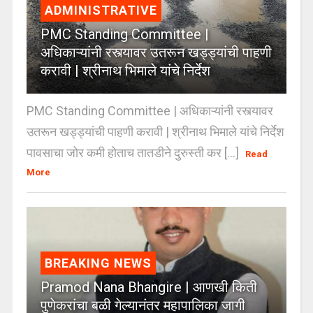
ADMINISTRATIVE
PMC Standing Committee |
अधिकाऱ्यांनी रस्त्यावर उतरून खड्ड्यांची पाहणी
करावी | श्रीनाथ भिमाले यांचे निर्देश
PMC Standing Committee | अधिकाऱ्यांनी रस्त्यावर
उतरून खड्ड्यांची पाहणी करावी | श्रीनाथ भिमाले यांचे निर्देश
पावसाचा जोर कमी होताच तातडीने दुरुस्ती कर [...]
Read
More
BREAKING NEWS
Pramod Nana Bhangire | आणखी किती
पुणेकरांचा बळी गेल्यानंतर महापालिका जागी