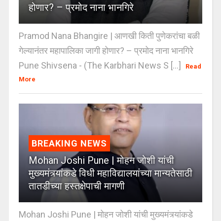
होणार? – प्रमोद नाना भानगिरे
Pramod Nana Bhangire | आणखी किती पुणेकरांचा बळी
गेल्यानंतर महापालिका जागी होणार? – प्रमोद नाना भानगिरे
Pune Shivsena - (The Karbhari News S [...]
Read
More
BREAKING NEWS
Mohan Joshi Pune | मोहन जोशी यांची
मुख्यमंत्र्यांकडे विधी महाविद्यालयांच्या मान्यतेसाठी
तातडीच्या हस्तक्षेपाची मागणी
Mohan Joshi Pune | मोहन जोशी यांची मुख्यमंत्र्यांकडे