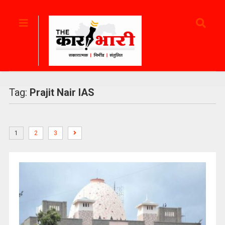
Tag:
Prajit Nair IAS
1
2
3