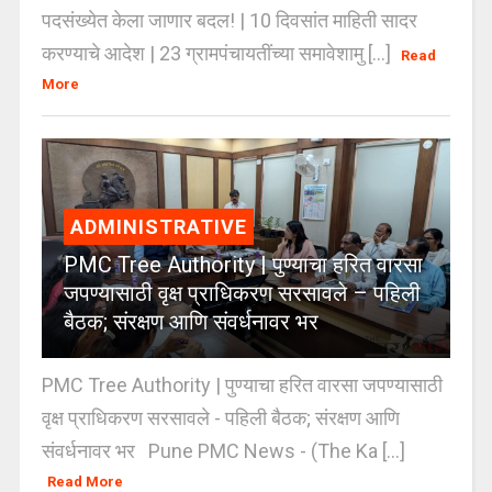
पदसंख्येत केला जाणार बदल! | 10 दिवसांत माहिती सादर
करण्याचे आदेश | 23 ग्रामपंचायतींच्या समावेशामु [...]
Read
More
ADMINISTRATIVE
PMC Tree Authority | पुण्याचा हरित वारसा
जपण्यासाठी वृक्ष प्राधिकरण सरसावले – पहिली
बैठक; संरक्षण आणि संवर्धनावर भर
PMC Tree Authority | पुण्याचा हरित वारसा जपण्यासाठी
वृक्ष प्राधिकरण सरसावले - पहिली बैठक; संरक्षण आणि
संवर्धनावर भर Pune PMC News - (The Ka [...]
Read More