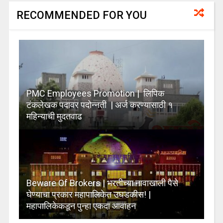
RECOMMENDED FOR YOU
PMC Employees Promotion | लिपिक
टंकलेखक पदावर पदोन्नती | अर्ज करण्यासाठी १
महिन्याची मुदतवाढ
Beware Of Brokers | भरतीच्या नावाखाली पैसे
घेण्याचा प्रकार महापालिकेत उघडकीस! |
महापालिकेकडून पुन्हा एकदा आवाहन