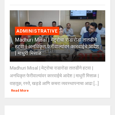
ADMINISTRATIVE
Madhuri Misal | मेट्रोचा राडारोडा तातडीने
हटवा | अनधिकृत फेरीवाल्यांवर कारवाईचे आदेश
| माधुरी मिसाळ
Madhuri Misal | मेट्रोचा राडारोडा तातडीने हटवा |
अनधिकृत फेरीवाल्यांवर कारवाईचे आदेश | माधुरी मिसाळ |
वाहतूक, रस्ते, खड्डे आणि कचरा व्यवस्थापनाचा आढा [...]
Read More