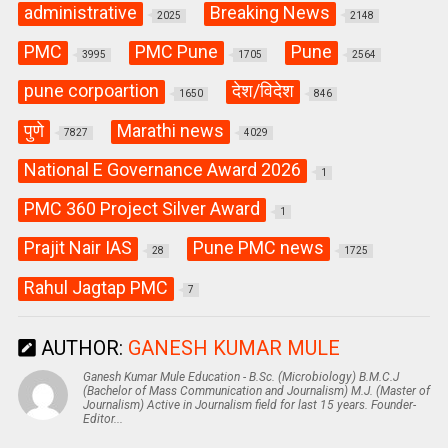
administrative
Breaking News
2025
2148
PMC
PMC Pune
Pune
3995
1705
2564
pune corpoartion
देश/विदेश
1650
846
पुणे
Marathi news
7827
4029
National E Governance Award 2026
1
PMC 360 Project Silver Award
1
Prajit Nair IAS
Pune PMC news
28
1725
Rahul Jagtap PMC
7
AUTHOR:
GANESH KUMAR MULE
Ganesh Kumar Mule Education - B.Sc. (Microbiology) B.M.C.J
(Bachelor of Mass Communication and Journalism) M.J. (Master of
Journalism) Active in Journalism field for last 15 years. Founder-
Editor...