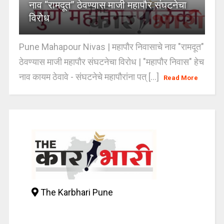
नाव “रामदूत” ठेवण्यास माजी महापौर संघटनेचा
विरोध
Pune Mahapour Nivas | महापौर निवासाचे नाव "रामदूत"
ठेवण्यास माजी महापौर संघटनेचा विरोध | "महापौर निवास" हेच
नाव कायम ठेवावे - संघटनेचे महापौरांना पत् [...]
Read More
The Karbhari Pune