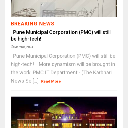
BREAKING NEWS
Pune Municipal Corporation (PMC) will still
be high-tech!
March 8, 2024
Pune Municipal Corporation (PMC) will still be
high-tech! | More dynamism will be brought in
the work PMC IT Department - (The Karbhari
News Se [...]
Read More