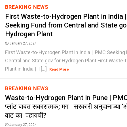
BREAKING NEWS
First Waste-to-Hydrogen Plant in India
Seeking Fund from Central and State go
Hydrogen Plant
January 27, 2024
First Waste-to-Hydrogen Plant in India | PMC Seeking
Central and State gov for Hydrogen Plant First Waste
Plant in India | I [...]
Read More
BREAKING NEWS
Waste-to-Hydrogen Plant in Pune | PMC 
प्लांट बाबत सकारात्मक; मग सरकारी अनुदानाच्या ‘
वाट का पहायची?
January 27, 2024