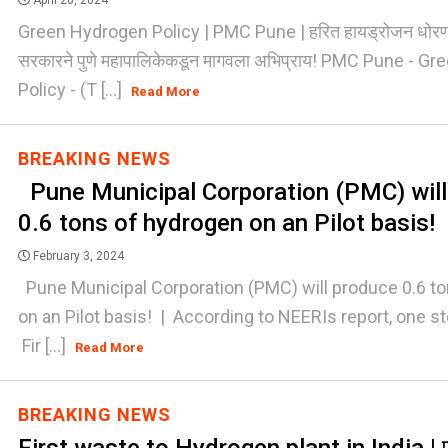
April 20, 2024
Green Hydrogen Policy | PMC Pune | हरित हायड्रोजन धोरणा
सरकारने पुणे महापालिकेकडून मागवला अभिप्राय! PMC Pune - 
Policy - (T [...]
Read More
BREAKING NEWS
Pune Municipal Corporation (PMC) will
0.6 tons of hydrogen on an Pilot basis!
February 3, 2024
Pune Municipal Corporation (PMC) will produce 0.6 t
on an Pilot basis! | According to NEERIs report, one st
Fir [...]
Read More
BREAKING NEWS