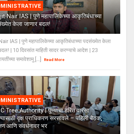
MINISTRATIVE
jit Nair IAS | पुणे महापालिकेच्या आकृतिबंधाच्या
ंख्येत केला जाणार बदल!
Nair IAS | पुणे महापालिकेच्या आकृतिबंधाच्या पदसंख्येत केला
दल! | 10 दिवसांत माहिती सादर करण्याचे आदेश | 23
ायतींच्या समावेशामु [...]
Read More
MINISTRATIVE
 Tree Authority | पुण्याचा हरित वारसा
्यासाठी वृक्ष प्राधिकरण सरसावले – पहिली बैठक;
क्षण आणि संवर्धनावर भर