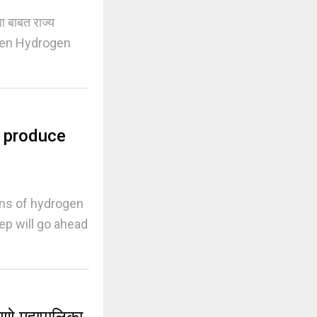
 बाबत राज्य
Green Hydrogen
 produce
ons of hydrogen
ep will go ahead