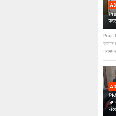
AD
Pra
पदस
Prajit 
जाणार ब
ग्रामपंच
AD
PMC
जपण
संर