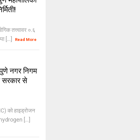
णे महापालिका
र्मिती!
गिक तत्त्वावर ०.६
ा [...]
Read More
ुणे नगर निगम
य सरकार से
MC) को हाइड्रोजन
 hydrogen [...]