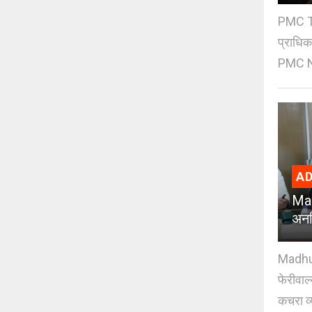
PMC Tre
प्राधि
PMC Ne
AD
Mad
अनध
Madhuri
फेरीवाल
कचरा व्