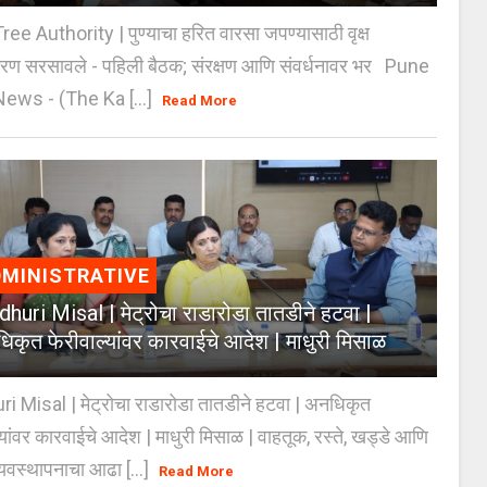
e Authority | पुण्याचा हरित वारसा जपण्यासाठी वृक्ष
करण सरसावले - पहिली बैठक; संरक्षण आणि संवर्धनावर भर Pune
ws - (The Ka [...]
Read More
MINISTRATIVE
huri Misal | मेट्रोचा राडारोडा तातडीने हटवा |
िकृत फेरीवाल्यांवर कारवाईचे आदेश | माधुरी मिसाळ
 Misal | मेट्रोचा राडारोडा तातडीने हटवा | अनधिकृत
्यांवर कारवाईचे आदेश | माधुरी मिसाळ | वाहतूक, रस्ते, खड्डे आणि
यवस्थापनाचा आढा [...]
Read More