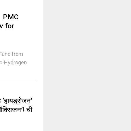
 | PMC
v for
 Fund from
-to-Hydrogen
‘हायड्रोजन’
ऑक्सिजन’! ची