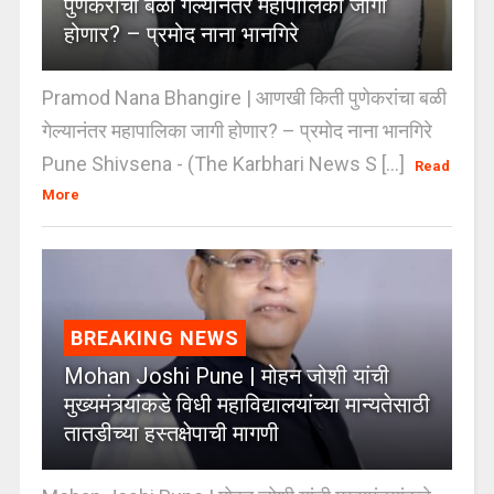
पुणेकरांचा बळी गेल्यानंतर महापालिका जागी
होणार? – प्रमोद नाना भानगिरे
Pramod Nana Bhangire | आणखी किती पुणेकरांचा बळी
गेल्यानंतर महापालिका जागी होणार? – प्रमोद नाना भानगिरे
Pune Shivsena - (The Karbhari News S [...]
Read
More
BREAKING NEWS
Mohan Joshi Pune | मोहन जोशी यांची
मुख्यमंत्र्यांकडे विधी महाविद्यालयांच्या मान्यतेसाठी
तातडीच्या हस्तक्षेपाची मागणी