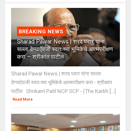
BREAKING NEWS
Sharad Pawar News | शरद पवार यांना
सल्ला देण्याऐवजी स्वतःच्या भूमिकेचे आत्मपरीक्षण
करा – श्रीकांत पाटील
Sharad Pawar News | शरद पवार यांना सल्ला
देण्याऐवजी स्वतःच्या भूमिकेचे आत्मपरीक्षण करा - श्रीकांत
पाटील Shrikant Patil NCP SCP - (The Karbh [...]
Read More