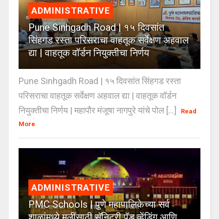
ADMINISTRATIVE
Pune Sinhgadh Road | १५ दिवसांत
सिंहगड रस्ता परिसराचा वाहतूक सर्वेक्षण अहवाल
द्या | वाहतूक वॉर्डन नियुक्तीचा निर्णय
Pune Sinhgadh Road | १५ दिवसांत सिंहगड रस्ता
परिसराचा वाहतूक सर्वेक्षण अहवाल द्या | वाहतूक वॉर्डन
नियुक्तीचा निर्णय | महापौर मंजूषा नागपुरे यांचे पोल [...]
Read
More
ADMINISTRATIVE
PMC Schools | पुणे महापालिकेच्या सर्व
शाळांमध्ये मुलींसाठी सॅनिटरी पॅड व्हेंडिंग आणि