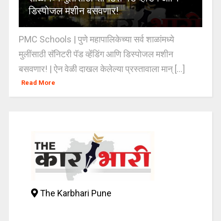
डिस्पोजल मशीन बसवणार!
PMC Schools | पुणे महापालिकेच्या सर्व शाळांमध्ये
मुलींसाठी सॅनिटरी पॅड व्हेंडिंग आणि डिस्पोजल मशीन
बसवणार! | ऐन वेळी दाखल केलेल्या प्रस्तावाला मान् [...]
Read More
The Karbhari Pune