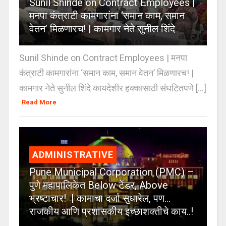
Sunil Shinde on Contract Employees |
मनपा कंत्राटी कामगारांना ‘समान काम, समान
वेतन’ मिळणारच! | कामगार नेते सुनील शिंदे
Sunil Shinde on Contract Employees | मनपा
कंत्राटी कामगारांना ‘समान काम, समान वेतन’ मिळणारच! |
कामगार नेते सुनील शिंदे कायदेशीर हक्कासाठी संघटितपणे [...]
Read More
ADMINISTRATIVE
Pune Municipal Corporation (PMC) –
पुणे महापालिकेत Below टेंडर, Above
भ्रष्टाचार! | कामाचा दर्जा सुधारेल, पण…
राजकीय आणि प्रशासकीय इच्छाशक्तीचे काय..!