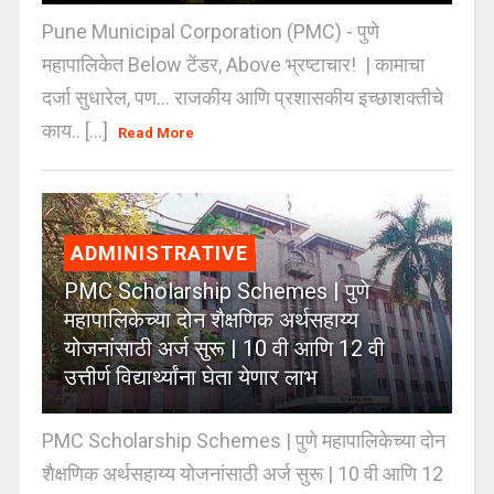
Pune Municipal Corporation (PMC) - पुणे
महापालिकेत Below टेंडर, Above भ्रष्टाचार! | कामाचा
दर्जा सुधारेल, पण… राजकीय आणि प्रशासकीय इच्छाशक्तीचे
काय.. [...]
Read More
ADMINISTRATIVE
PMC Scholarship Schemes | पुणे
महापालिकेच्या दोन शैक्षणिक अर्थसहाय्य
योजनांसाठी अर्ज सुरू | 10 वी आणि 12 वी
उत्तीर्ण विद्यार्थ्यांना घेता येणार लाभ
PMC Scholarship Schemes | पुणे महापालिकेच्या दोन
शैक्षणिक अर्थसहाय्य योजनांसाठी अर्ज सुरू | 10 वी आणि 12