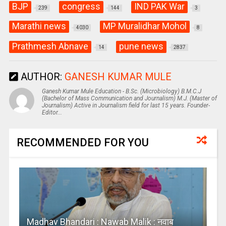
BJP
congress
IND PAK War
239
144
3
Marathi news
MP Muralidhar Mohol
4030
8
Prathmesh Abnave
pune news
14
2837
AUTHOR:
GANESH KUMAR MULE
Ganesh Kumar Mule Education - B.Sc. (Microbiology) B.M.C.J
(Bachelor of Mass Communication and Journalism) M.J. (Master of
Journalism) Active in Journalism field for last 15 years. Founder-
Editor...
RECOMMENDED FOR YOU
Madhav Bhandari : Nawab Malik : नवाब