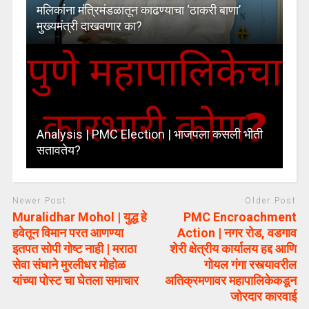
मलिकांना मंत्रिमंडळातून काढण्याचा ‘ठाकरी बाणा’
मुख्यमंत्री दाखवणार का?
Analysis | PMC Election | भाजपला कसली भीती
सतावतेय?
Newer Post
Older Post
Muralidhar Mohol | युद्ध हे
PMC Encroachment
हवेतून विमान परत आणण्या
Action | नगर रोड, वडगाव
इतपत सोपी गोष्ट नाही | मराठा
शेरी क्षेत्रीय कार्यालय हद्द आणि
सेवा संघाने मुरलीधर मोहोळ
गोयल गंगा रस्त्यावरील
यांच्या पोस्ट चा घेतला समाचार
अतिक्रमणावर महापालिकेकडून
जोरदार कारवाई