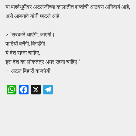
या पार्श्वभूमीवर अटलजींच्या कालातीत शब्दांची आठवण अनिवार्य आहे,
असे आबनावे यांनी म्हटले आहे.
> “सरकारें आएंगी, जाएंगी।
पार्टियाँ बनेंगी, बिगड़ेंगी।
ये देश रहना चाहिए,
इस देश का लोकतंत्र अमर रहना चाहिए!”
— अटल बिहारी वाजपेयी
W
F
X
T
h
a
el
at
ce
e
s
b
gr
A
o
a