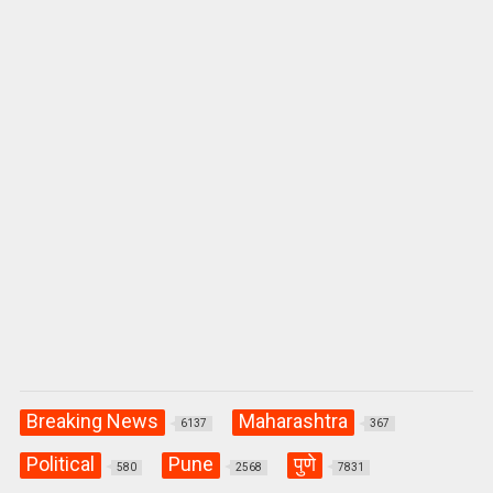
p
o
m
p
k
Breaking News
Maharashtra
6137
367
Political
Pune
पुणे
580
2568
7831