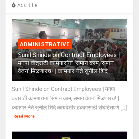
Add title
ADMINISTRATIVE
Sunil Shinde on Contract Employees |
मनपा कंत्राटी कामगारांना ‘समान काम, समान
वेतन’ मिळणारच! | कामगार नेते सुनील शिंदे
Sunil Shinde on Contract Employees | मनपा
कंत्राटी कामगारांना ‘समान काम, समान वेतन’ मिळणारच! |
कामगार नेते सुनील शिंदे कायदेशीर हक्कासाठी संघटितपणे [...]
Read More