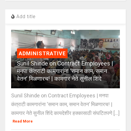
Add title
ADMINISTRATIVE
Sunil Shinde on Contract Employees |
मनपा कंत्राटी कामगारांना ‘समान काम, समान
वेतन’ मिळणारच! | कामगार नेते सुनील शिंदे
Sunil Shinde on Contract Employees | मनपा
कंत्राटी कामगारांना ‘समान काम, समान वेतन’ मिळणारच! |
कामगार नेते सुनील शिंदे कायदेशीर हक्कासाठी संघटितपणे [...]
Read More