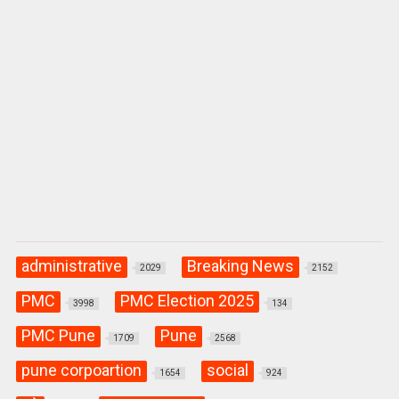
administrative
Breaking News
2029
2152
PMC
PMC Election 2025
3998
134
PMC Pune
Pune
1709
2568
pune corpoartion
social
1654
924