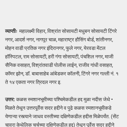
व्याप्तीः
महालक्ष्मी विहार, विश्रांत सोसायटी मधुबन सोसायटी टिंगरे
नगर, आदर्श नगर, नागपूर चाळ, महाराष्ट्र हौसिंग बोर्ड, शांतीनगर,
मोहन वाडी प्रतिक नगर इंदिरानगर, फुले नगर, येरवडा मेंटल
हॉस्पिटल, राम सोसायटी, हरी गंगा सोसायटी, पंचशिल नगर, माजी
सैनिक वसाहत, विश्रांतवाडी पोलीस लाईन, राजीव गांधी वसाहत,
कॉमर झोन, डॉ. बाबासाहेब आंबेडकर कॉलनी, टिंगरे नगर गल्ली नं. १
ते १४ एकता नगर त्रिदल नगर इ.
उत्तर:
कळस स्मशानभूमीच्या पश्चिमेकडील हद्द मुळा नदीस जेथे •
मिळते तेथून उत्तरपूर्वेस सदर हद्दीने व पुढे कळस स्मशानभूमीकडे
येणाऱ्या रस्त्याने जाधव वस्तीच्या दक्षिणेकडील हद्दीस मिळेपर्यंत. (सेंट
चावरा केथेलिक चर्चच्या दक्षिणेकडील हद्द) तेथून पूर्वेस सदर हद्दीने