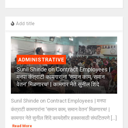
Add title
ADMINISTRATIVE
Sunil Shinde on Contract Employees |
मनपा कंत्राटी कामगारांना ‘समान काम, समान
वेतन’ मिळणारच! | कामगार नेते सुनील शिंदे
Sunil Shinde on Contract Employees | मनपा
कंत्राटी कामगारांना ‘समान काम, समान वेतन’ मिळणारच! |
कामगार नेते सुनील शिंदे कायदेशीर हक्कासाठी संघटितपणे [...]
Read More