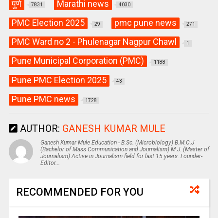
पुणे
Marathi news
7831
4030
PMC Election 2025
pmc pune news
29
271
PMC Ward no 2 - Phulenagar Nagpur Chawl
1
Pune Municipal Corporation (PMC)
1188
Pune PMC Election 2025
43
Pune PMC news
1728
AUTHOR:
GANESH KUMAR MULE
Ganesh Kumar Mule Education - B.Sc. (Microbiology) B.M.C.J
(Bachelor of Mass Communication and Journalism) M.J. (Master of
Journalism) Active in Journalism field for last 15 years. Founder-
Editor...
RECOMMENDED FOR YOU