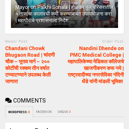
Mayor on Palkhi Sohala | होळकर पुल परिसरातील
५ तासांचा कालावधी कमी करण्याबाबत उपाययोजना करा
| महापौरांचे प्रशासनाला निर्देश
Newer Post
Older Post
Chandani Chowk
Nandini Dhende on
Bhugaon Road | चांदणी
PMC Medical College |
चौक – भूगाव मार्ग – २००
महापालिकेच्या मेडिकल कॉलेजचे
कोटींची रक्कम तीन वर्षात
खाजगीकरण करू नये |
टप्प्याटप्प्याने उपलब्ध केली
राष्ट्रवादीच्या नगरसेविका नंदिनी
जाणार!
धेंडे यांनी मांडली भूमिका
COMMENTS
FACEBOOK:
DISQUS:
0
WORDPRESS:
0