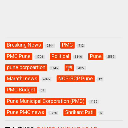
Breaking News
PMC
2144
912
PMC Pune
Political
Pune
1701
3146
2559
pune corpoartion
पुणे
1645
7822
Marathi news
NCP-SCP Pune
4025
12
PMC Budget
39
Pune Municipal Corporation (PMC)
1186
Pune PMC news
Shrikant Patil
1720
5