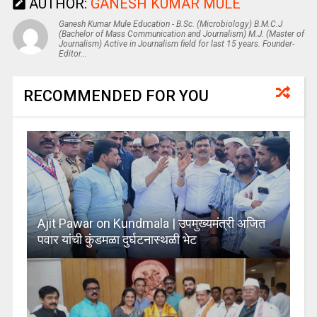
AUTHOR:
GANESH KUMAR MULE
Ganesh Kumar Mule Education - B.Sc. (Microbiology) B.M.C.J
(Bachelor of Mass Communication and Journalism) M.J. (Master of
Journalism) Active in Journalism field for last 15 years. Founder-
Editor...
RECOMMENDED FOR YOU
Ajit Pawar on Kundmala | उपमुख्यमंत्री अजित
पवार यांची कुंडमळा दुर्घटनास्थळी भेट