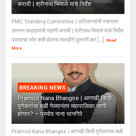
करावी | श्रीनाथ भिमाले यांचे निर्देश
PMC Standing Committee | अधिकाऱ्यांनी रस्त्यावर
उतरून खड्ड्यांची पाहणी करावी | श्रीनाथ भिमाले यांचे निर्देश
पावसाचा जोर कमी होताच तातडीने दुरुस्ती कर [...]
Read
More
BREAKING NEWS
Pramod Nana Bhangire | आणखी किती
पुणेकरांचा बळी गेल्यानंतर महापालिका जागी
होणार? – प्रमोद नाना भानगिरे
Pramod Nana Bhangire | आणखी किती पुणेकरांचा बळी