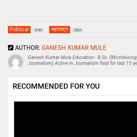
Political
महाराष्ट्र
3149
2321
AUTHOR:
GANESH KUMAR MULE
Ganesh Kumar Mule Education - B.Sc. (Microbiolog
Journalism) Active in Journalism field for last 15 ye
RECOMMENDED FOR YOU