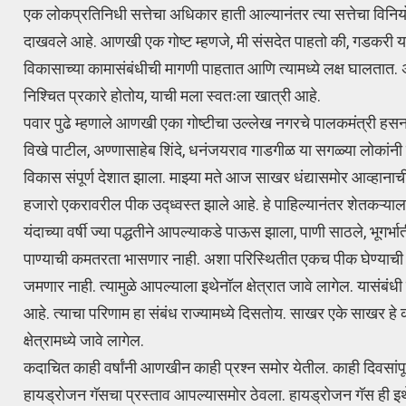
एक लोकप्रतिनिधी सत्तेचा अधिकार हाती आल्यानंतर त्या सत्तेचा विन
दाखवले आहे. आणखी एक गोष्ट म्हणजे, मी संसदेत पाहतो की, गडकरी यांच
विकासाच्या कामासंबंधीची मागणी पाहतात आणि त्यामध्ये लक्ष घालतात. अ
निश्चित प्रकारे होतोय, याची मला स्वतःला खात्री आहे.
पवार पुढे म्हणाले आणखी एका गोष्टीचा उल्लेख नगरचे पालकमंत्री हसन 
विखे पाटील, अण्णासाहेब शिंदे, धनंजयराव गाडगीळ या सगळ्या लोकांनी दे
विकास संपूर्ण देशात झाला. माझ्या मते आज साखर धंद्यासमोर आव्हानाची
हजारो एकरावरील पीक उद्ध्वस्त झाले आहे. हे पाहिल्यानंतर शेतकऱ्य
यंदाच्या वर्षी ज्या पद्धतीने आपल्याकडे पाऊस झाला, पाणी साठले, भूगर्भ
पाण्याची कमतरता भासणार नाही. अशा परिस्थितीत एकच पीक घेण्याची शेत
जमणार नाही. त्यामुळे आपल्याला इथेनॉल क्षेत्रात जावे लागेल. यासंब
आहे. त्याचा परिणाम हा संबंध राज्यामध्ये दिसतोय. साखर एके साखर हे 
क्षेत्रामध्ये जावे लागेल.
कदाचित काही वर्षांनी आणखीन काही प्रश्न समोर येतील. काही दिवसांपूर्
हायड्रोजन गॅसचा प्रस्ताव आपल्यासमोर ठेवला. हायड्रोजन गॅस ही इ