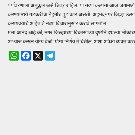
पर्यावरणाला अनुकूल असे चित्र राहिल. या नव्या कल्पना आज जगामध्ये
करण्यामध्ये गडकरींचा नेहमीच पुढाकार असतो. अहमदनगर जिल्हा ऊसाच्या क
करायवयाचे आहेत ते नव्या विचारानुसार करावे लागतील.
मला आनंद आहे की, नगर जिल्ह्याच्या विकासाच्या दृष्टीने इथल्या लोकां
अभ्यास करून योग्य वेळी, योग्य निर्णय ते घेतील, अशा अपेक्षा व्यक्त कर
W
F
X
T
h
a
el
at
ce
e
s
b
gr
A
o
a
p
o
m
p
k