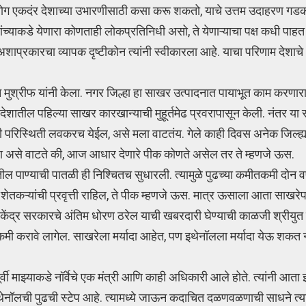
ियोग एकदंर देशाच्या उभारणीसाठी कसा करू शकतो, याचे उत्तम उदाहरण गडकर
्याकडे येणारा कोणताही लोकप्रतिनिधी असो, ते येणाऱ्याचा पक्ष कधी पाहत 
शाप्रकारचा व्यापक दृष्टीकोन त्यांनी स्वीकारला आहे. याचा परिणाम देशाचे 
मुश्रीफ यांनी केला. नगर जिल्हा हा साखर उत्पादनात पायाभूत काम करणारा 
शातील पहिल्या साखर कारखान्याची मुहूर्तमेढ प्रवरापासून केली. नंतर या सग
 परिस्थिती लवकरच येईल, असे मला वाटतंय. गेले काही दिवस अनेक जिल्ह्यांमध
ाला असे वाटते की, आज आधार देणारे पीक कोणते असेल तर ते म्हणजे ऊस.
ातील पाण्याची पातळी ही निश्चितच सुधारली. त्यामुळे पुढच्या कमीतकमी दोन वर
कऱ्यांची प्रवृत्ती राहिल, ते पीक म्हणजे ऊस. मात्र ऊसाला आता साखरेपर्य
ंधी केंद्र सरकारचे अंतिम धोरण ठरेल याची खबरदारी घेण्याची काळजी श्रीयु
कमी करावे लागेल. साखरेला मर्यादा आहेत, पण इथेनॉलला मर्यादा येऊ शकत ना
वी माझ्याकडे नॉर्वेचे एक मंत्री आणि काही अधिकारी आले होते. त्यांनी आता
थेनॉलची पुढची स्टेप आहे. त्यामध्ये जाऊन कदाचित दळणवळणाची साधने त्