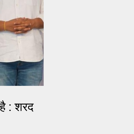
ै : शरद