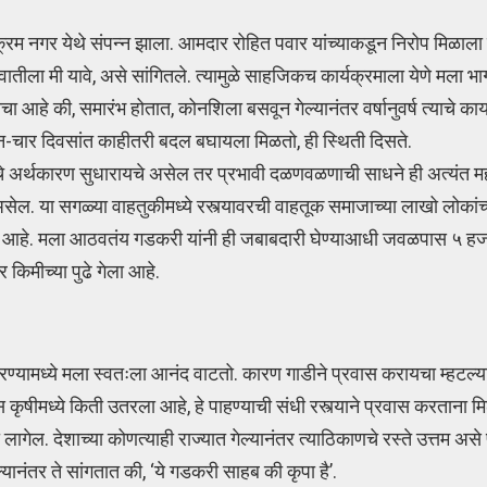
 नगर येथे संपन्न झाला. आमदार रोहित पवार यांच्याकडून निरोप मिळाला की, त
ातीला मी यावे, असे सांगितले. त्यामुळे साहजिकच कार्यक्रमाला येणे मला भाग प
 आहे की, समारंभ होतात, कोनशिला बसवून गेल्यानंतर वर्षानुवर्ष त्याचे काय
दोन-चार दिवसांत काहीतरी बदल बघायला मिळतो, ही स्थिती दिसते.
चे अर्थकारण सुधारायचे असेल तर प्रभावी दळणवळणाची साधने ही अत्यंत मह
. या सगळ्या वाहतुकीमध्ये रस्त्यावरची वाहतूक समाजाच्या लाखो लोकांच्या द
तले आहे. मला आठवतंय गडकरी यांनी ही जबाबदारी घेण्याआधी जवळपास ५ हज
िमीच्या पुढे गेला आहे.
 करण्यामध्ये मला स्वतःला आनंद वाटतो. कारण गाडीने प्रवास करायचा म्हटल्
षीमध्ये किती उतरला आहे, हे पाहण्याची संधी रस्त्याने प्रवास करताना मि
ी लागेल. देशाच्या कोणत्याही राज्यात गेल्यानंतर त्याठिकाणचे रस्ते उत्तम अ
यानंतर ते सांगतात की, ‘ये गडकरी साहब की कृपा है’.