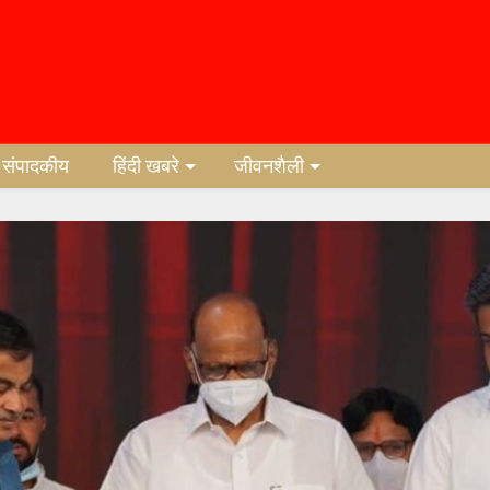
संपादकीय
हिंदी खबरे
जीवनशैली