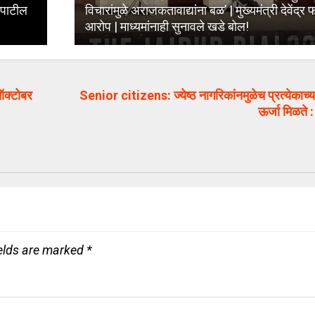
 पाटील
विचारांमुळे अराजकतावाद्यांना बळ’ | मुख्यमंत्री देवेंद्
आरोप | माध्यमांनाही सुनावले खडे बोल!
क्टोबर
Senior citizens: ज्येष्ठ नागरिकांनमुळेच प्रत्येकाच्
ऊर्जा मिळते :
ields are marked
*