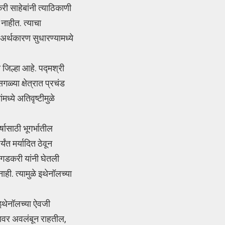
ी साहेबांनी त्याठिकाणी
नाहीत. त्याचा
अर्थकारण सुधारण्यामध्ये
जिल्हा आहे. पद्मश्री
ळ्या क्षेत्रात प्रचंड
्ये अतिवृष्टीमुळे
्षासाठी भूगर्भातील
ंत मर्यादित ठेवून
त गडकरी यांनी घेतली
ही. त्यामुळे इथेनॉलच्या
 इथेनॉलच्या ऐवजी
यावर अवलंबून राहतील,