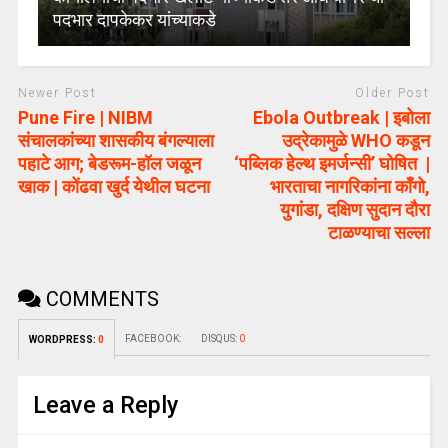
पदभार दापकेकर यांच्याकडे
Newer Post
Older Post
Pune Fire | NIBM
Ebola Outbreak | इबोला
संचालकांच्या शासकीय बंगल्याला
उद्रेकामुळे WHO कडून
पहाटे आग; बेडरूम-हॉल जळून
‘पब्लिक हेल्थ इमर्जन्सी’ घोषित |
खाक | कोंढवा खुर्द येथील घटना
भारताचा नागरिकांना काँगो,
युगांडा, दक्षिण सुदान दौरा
टाळण्याचा सल्ला
COMMENTS
FACEBOOK:
DISQUS:
0
WORDPRESS:
0
Leave a Reply