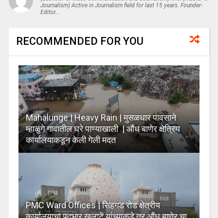
Journalism) Active in Journalism field for last 15 years. Founder-
Editor...
RECOMMENDED FOR YOU
Mahalunge | Heavy Rain | मुसळधार पावसाने
म्हाळुंगे गावातील घरे पाण्याखाली | औंध बाणेर क्षेत्रिय
कार्यालयाकडून केली गेली मदत
PMC Ward Offices | सिंहगड रोड क्षेत्रीय
कार्यालयाचा पदभार खलाटे यांच्याकडे तर औंध बाणेर चा