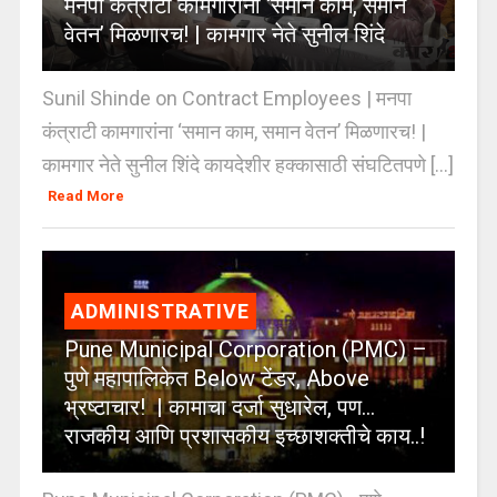
मनपा कंत्राटी कामगारांना ‘समान काम, समान
वेतन’ मिळणारच! | कामगार नेते सुनील शिंदे
Sunil Shinde on Contract Employees | मनपा
कंत्राटी कामगारांना ‘समान काम, समान वेतन’ मिळणारच! |
कामगार नेते सुनील शिंदे कायदेशीर हक्कासाठी संघटितपणे [...]
Read More
ADMINISTRATIVE
Pune Municipal Corporation (PMC) –
पुणे महापालिकेत Below टेंडर, Above
भ्रष्टाचार! | कामाचा दर्जा सुधारेल, पण…
राजकीय आणि प्रशासकीय इच्छाशक्तीचे काय..!