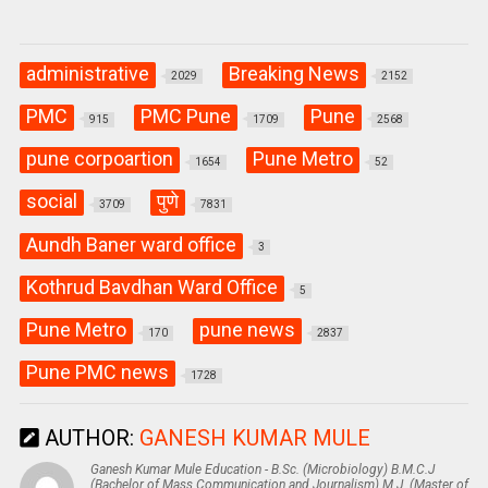
administrative
Breaking News
2029
2152
PMC
PMC Pune
Pune
915
1709
2568
pune corpoartion
Pune Metro
1654
52
social
पुणे
3709
7831
Aundh Baner ward office
3
Kothrud Bavdhan Ward Office
5
Pune Metro
pune news
170
2837
Pune PMC news
1728
AUTHOR:
GANESH KUMAR MULE
Ganesh Kumar Mule Education - B.Sc. (Microbiology) B.M.C.J
(Bachelor of Mass Communication and Journalism) M.J. (Master of