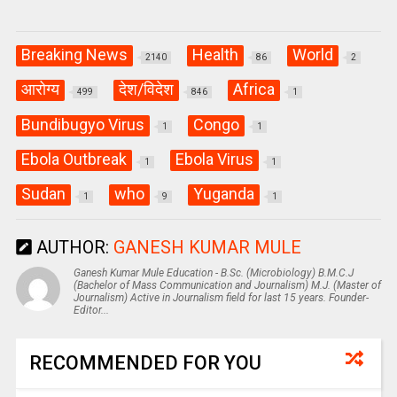
Breaking News
Health
World
2140
86
2
आरोग्य
देश/विदेश
Africa
499
846
1
Bundibugyo Virus
Congo
1
1
Ebola Outbreak
Ebola Virus
1
1
Sudan
who
Yuganda
1
9
1
AUTHOR:
GANESH KUMAR MULE
Ganesh Kumar Mule Education - B.Sc. (Microbiology) B.M.C.J
(Bachelor of Mass Communication and Journalism) M.J. (Master of
Journalism) Active in Journalism field for last 15 years. Founder-
Editor...
RECOMMENDED FOR YOU