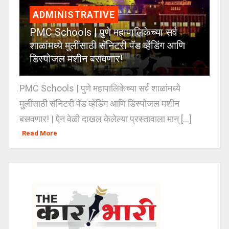
ADMINISTRATIVE
PMC Schools | पुणे महापालिकेच्या सर्व
शाळांमध्ये मुलींसाठी सॅनिटरी पॅड व्हेंडिंग आणि
डिस्पोजल मशीन बसवणार!
PMC Schools | पुणे महापालिकेच्या सर्व शाळांमध्ये
मुलींसाठी सॅनिटरी पॅड व्हेंडिंग आणि डिस्पोजल मशीन
बसवणार! | ऐन वेळी दाखल केलेल्या प्रस्तावाला मान् [...]
Read More