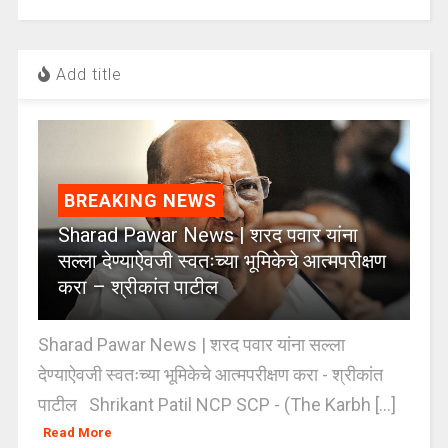
Add title
BREAKING NEWS
Sharad Pawar News | शरद पवार यांना
सल्ला देण्याऐवजी स्वतःच्या भूमिकेचे आत्मपरीक्षण
करा – श्रीकांत पाटील
Sharad Pawar News | शरद पवार यांना सल्ला
देण्याऐवजी स्वतःच्या भूमिकेचे आत्मपरीक्षण करा - श्रीकांत
पाटील Shrikant Patil NCP SCP - (The Karbh [...]
Read More