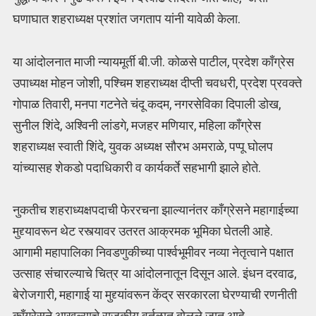
घणाघात शहराध्यक्ष प्रशांत जगताप यांनी यावेळी केला.
या आंदोलनात माजी न्यायमूर्ती बी.जी. कोळसे पाटील, प्रदेश काँग्रेस
उपाध्यक्ष मोहन जोशी, पश्चिम शहराध्यक्ष दीप्ती चवधरी, प्रदेश प्रवक्ते
गोपाळ तिवारी, मनपा गटनेते चंदू कदम, नगरसेविका दिपाली डोख,
सुनील शिंदे, अश्विनी लांडगे, मजहर मणियार, महिला काँग्रेस
शहराध्यक्ष स्वाती शिंदे, युवक अध्यक्ष सौरभ अमराळे, पप्पू घोलप
यांच्यासह शेकडो पदाधिकारी व कार्यकर्ते सहभागी झाले होते.
नुकतीच शहराध्यक्षपदाची फेररचना झाल्यानंतर काँग्रेसने महागाईच्या
मुद्द्यावरून थेट रस्त्यावर उतरत आक्रमक भूमिका घेतली आहे.
आगामी महापालिका निवडणुकीच्या पार्श्वभूमीवर नव्या नेतृत्वाने पक्षात
उत्साह संचारल्याचे चित्र या आंदोलनातून दिसून आले. इंधन दरवाढ,
बेरोजगारी, महागाई या मुद्द्यांवरून केंद्र सरकारला घेरण्याची रणनीती
काँग्रेसने आखल्याचे राजकीय वर्तुळात बोलले जात आहे.