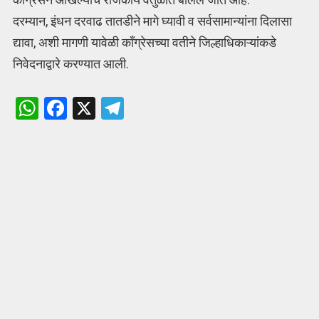
दरम्यान, इंधन दरवाढ तातडीने मागे घ्यावी व सर्वसामान्यांना दिलासा
द्यावा, अशी मागणी यावेळी काँग्रेसच्या वतीने जिल्हाधिकाऱ्यांकडे
निवेदनाद्वारे करण्यात आली.
W
F
X
T
h
a
el
at
ce
e
s
b
gr
A
o
a
p
o
m
p
k