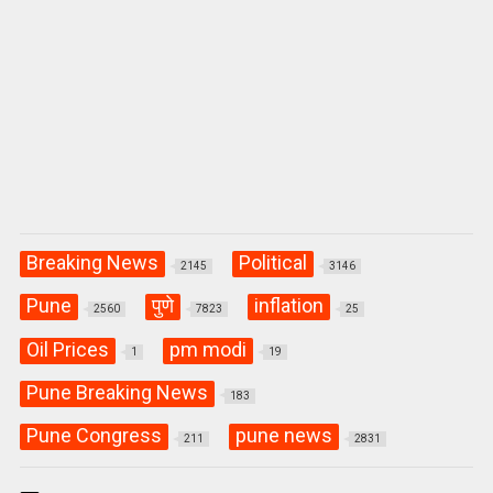
Breaking News
Political
2145
3146
Pune
पुणे
inflation
2560
7823
25
Oil Prices
pm modi
1
19
Pune Breaking News
183
Pune Congress
pune news
211
2831