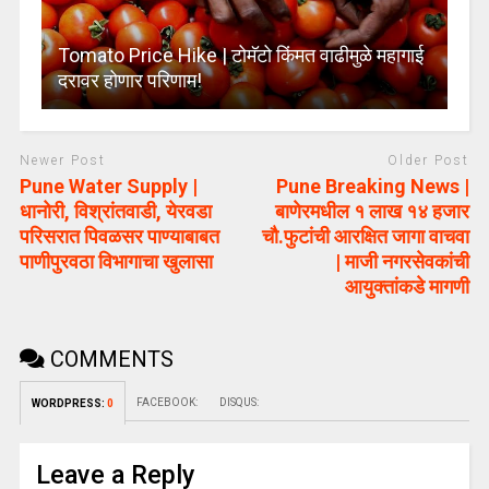
Tomato Price Hike | टोमॅटो किंमत वाढीमुळे महागाई
दरावर होणार परिणाम!
Newer Post
Older Post
Pune Water Supply |
Pune Breaking News |
धानोरी, विश्रांतवाडी, येरवडा
बाणेरमधील १ लाख १४ हजार
परिसरात पिवळसर पाण्याबाबत
चौ.फुटांची आरक्षित जागा वाचवा
पाणीपुरवठा विभागाचा खुलासा
| माजी नगरसेवकांची
आयुक्तांकडे मागणी
COMMENTS
FACEBOOK:
DISQUS:
WORDPRESS:
0
Leave a Reply