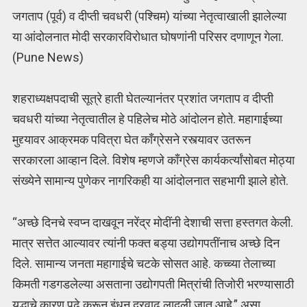
जगताप (पूर्व) व दीप्ती चवधरी (पश्चिम) यांच्या नेतृत्वाखाली झालेल्या
या आंदोलनात मोदी सरकारविरोधात घोषणांनी परिसर दणाणून गेला.
(Pune News)
शहराध्यक्षपदाची सूत्रे हाती घेतल्यानंतर प्रशांत जगताप व दीप्ती
चवधरी यांच्या नेतृत्वातील हे पहिलेच मोठे आंदोलन होते. महागाईच्या
मुद्द्यावर आक्रमक पवित्रा घेत काँग्रेसने रस्त्यावर उतरून
सरकारला आव्हान दिले. विशेष म्हणजे काँग्रेस कार्यकर्त्यांसोबत मोठ्या
संख्येने सामान्य पुणेकर नागरिकही या आंदोलनात सहभागी झाले होते.
“अच्छे दिनचे स्वप्न दाखवून नरेंद्र मोदींनी देशाची सत्ता हस्तगत केली.
मात्र सत्तेत आल्यावर त्यांनी फक्त बड्या उद्योगपतींनाच अच्छे दिन
दिले. सामान्य जनता महागाईचे चटके सोसत आहे. कच्च्या तेलाच्या
किमती गडगडलेल्या असताना उद्योगपती मित्रांची तिजोरी भरण्यासाठी
युद्धाचे कारण पुढे करून इंधन दरवाढ लादली जात आहे,” असा