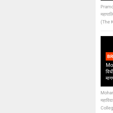
Pramod
महापाल
(The K
B
Moh
विधी
माग
Mohan J
महाविद्
Colleg