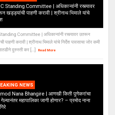
 Standing Committee | अधिकाऱ्यांनी रस्त्यावर
ून खड्ड्यांची पाहणी करावी | श्रीनाथ भिमाले यांचे
ेश
anding Committee | अधिकाऱ्यांनी रस्त्यावर उतरून
ंची पाहणी करावी | श्रीनाथ भिमाले यांचे निर्देश पावसाचा जोर कमी
ातडीने दुरुस्ती कर [...]
Read More
REAKING NEWS
mod Nana Bhangire | आणखी किती पुणेकरांचा
 गेल्यानंतर महापालिका जागी होणार? – प्रमोद नाना
गिरे