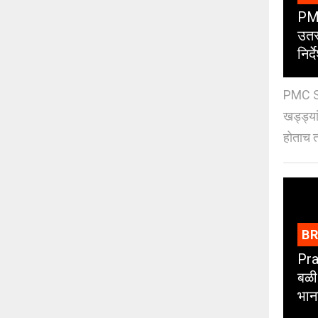
PMC
उतर
निर्द
PMC St
खड्ड्या
होताच त
B
Pra
बळी
भान