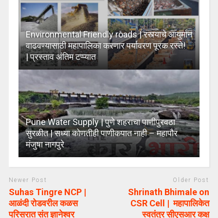
Environmental Friendly roads | रस्त्याचे आयुर्मान
वाढवण्यासाठी महापालिका करणार पर्यावरण पूरक रस्ते!
| प्रस्ताव अंतिम टप्प्यात
Pune Water Supply | पुणे शहराचा पाणीपुरवठा
सुरळीत | सध्या कोणतीही पाणीकपात नाही – महापौर
मंजुषा नागपुरे
Newer Post
Older Post
Suhas Tingre NCP |
Shrinath Bhimale on
आळंदी रोडवरील कळस
CSR Cell | महापालिकेत
परिसरात संत ज्ञानेश्वर
स्वतंत्र सीएसआर कक्ष