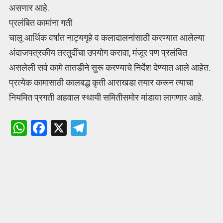
असणार आहे.
प्रलंबित कामांना गती
चालू आर्थिक वर्षात नाट्यगृहे व कलादालनांसाठी करण्यात आलेल्या
अंदाजपत्रकीय तरतुदींचा उपयोग करावा, मंजूर पण प्रलंबित
असलेली सर्व कामे तातडीने सुरू करण्याचे निर्देश देण्यात आले आहेत.
प्रत्येक कामासाठी कालबद्ध कृती आराखडा तयार करून त्याचा
नियमित प्रगती अहवाल स्थायी समितीसमोर मांडावा लागणार आहे.
W
F
X
T
h
a
el
at
ce
e
s
b
gr
A
o
a
p
o
m