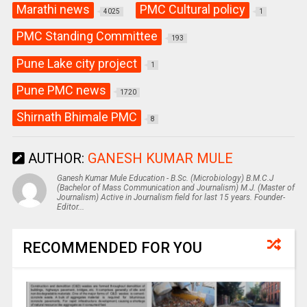
Marathi news
PMC Cultural policy
4025
1
PMC Standing Committee
193
Pune Lake city project
1
Pune PMC news
1720
Shirnath Bhimale PMC
8
AUTHOR:
GANESH KUMAR MULE
Ganesh Kumar Mule Education - B.Sc. (Microbiology) B.M.C.J
(Bachelor of Mass Communication and Journalism) M.J. (Master of
Journalism) Active in Journalism field for last 15 years. Founder-
Editor...
RECOMMENDED FOR YOU