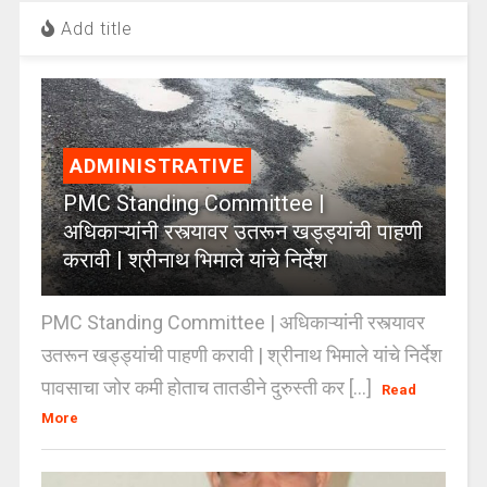
Add title
ADMINISTRATIVE
PMC Standing Committee |
अधिकाऱ्यांनी रस्त्यावर उतरून खड्ड्यांची पाहणी
करावी | श्रीनाथ भिमाले यांचे निर्देश
PMC Standing Committee | अधिकाऱ्यांनी रस्त्यावर
उतरून खड्ड्यांची पाहणी करावी | श्रीनाथ भिमाले यांचे निर्देश
पावसाचा जोर कमी होताच तातडीने दुरुस्ती कर [...]
Read
More