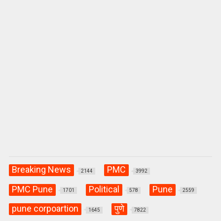
p
k
Breaking News
PMC
2144
3992
PMC Pune
Political
Pune
1701
578
2559
pune corpoartion
पुणे
1645
7822