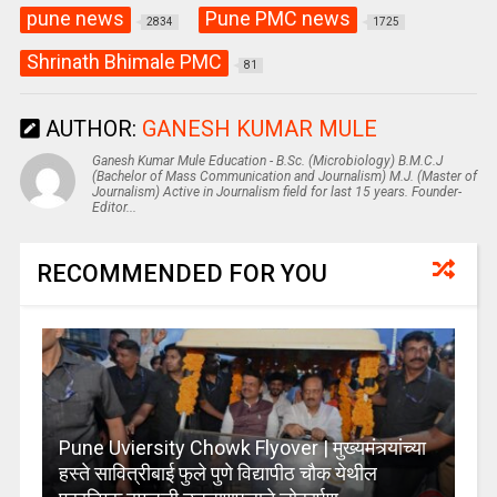
pune news
Pune PMC news
2834
1725
Shrinath Bhimale PMC
81
AUTHOR:
GANESH KUMAR MULE
Ganesh Kumar Mule Education - B.Sc. (Microbiology) B.M.C.J
(Bachelor of Mass Communication and Journalism) M.J. (Master of
Journalism) Active in Journalism field for last 15 years. Founder-
Editor...
RECOMMENDED FOR YOU
Pune Uviersity Chowk Flyover | मुख्यमंत्र्यांच्या
हस्ते सावित्रीबाई फुले पुणे विद्यापीठ चौक येथील