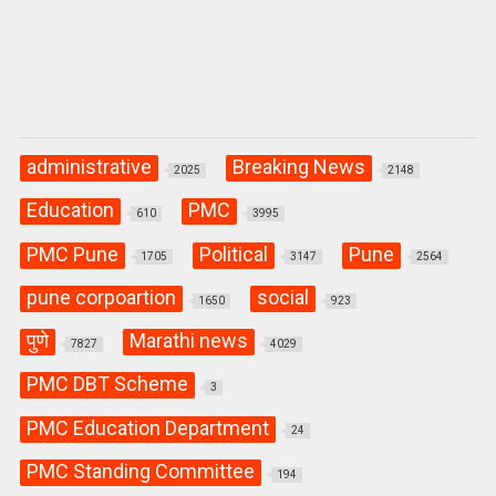
administrative
Breaking News
2025
2148
Education
PMC
610
3995
PMC Pune
Political
Pune
1705
3147
2564
pune corpoartion
social
1650
923
पुणे
Marathi news
7827
4029
PMC DBT Scheme
3
PMC Education Department
24
PMC Standing Committee
194