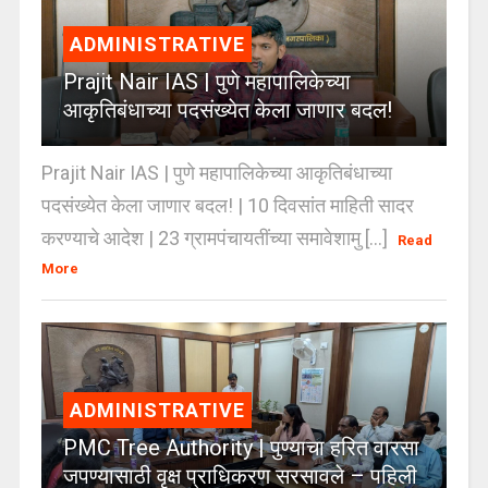
ADMINISTRATIVE
Prajit Nair IAS | पुणे महापालिकेच्या
आकृतिबंधाच्या पदसंख्येत केला जाणार बदल!
Prajit Nair IAS | पुणे महापालिकेच्या आकृतिबंधाच्या
पदसंख्येत केला जाणार बदल! | 10 दिवसांत माहिती सादर
करण्याचे आदेश | 23 ग्रामपंचायतींच्या समावेशामु [...]
Read
More
ADMINISTRATIVE
PMC Tree Authority | पुण्याचा हरित वारसा
जपण्यासाठी वृक्ष प्राधिकरण सरसावले – पहिली