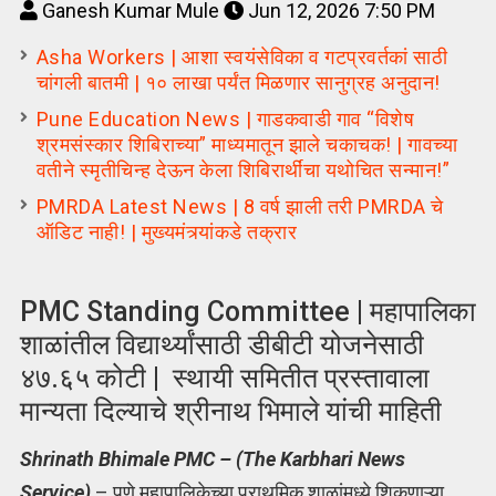
Ganesh Kumar Mule
Jun 12, 2026 7:50 PM
Asha Workers | आशा स्वयंसेविका व गटप्रवर्तकां साठी
चांगली बातमी | १० लाखा पर्यंत मिळणार सानुग्रह अनुदान!
Pune Education News | गाडकवाडी गाव “विशेष
श्रमसंस्कार शिबिराच्या” माध्यमातून झाले चकाचक! | गावच्या
वतीने स्मृतीचिन्ह देऊन केला शिबिरार्थींचा यथोचित सन्मान!”
PMRDA Latest News | 8 वर्ष झाली तरी PMRDA चे
ऑडिट नाही! | मुख्यमंत्र्यांकडे तक्रार
PMC Standing Committee | महापालिका
शाळांतील विद्यार्थ्यांसाठी डीबीटी योजनेसाठी
४७.६५ कोटी | स्थायी समितीत प्रस्तावाला
मान्यता दिल्याचे श्रीनाथ भिमाले यांची माहिती
Shrinath Bhimale PMC – (The Karbhari News
Service)
– पुणे महापालिकेच्या प्राथमिक शाळांमध्ये शिकणाऱ्या