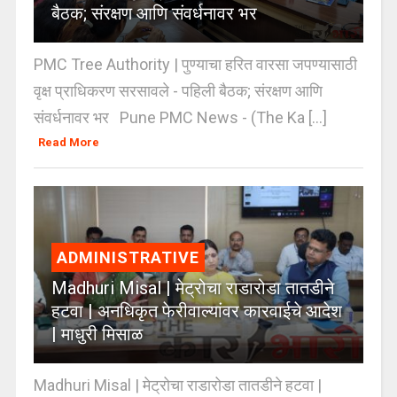
बैठक; संरक्षण आणि संवर्धनावर भर
PMC Tree Authority | पुण्याचा हरित वारसा जपण्यासाठी
वृक्ष प्राधिकरण सरसावले - पहिली बैठक; संरक्षण आणि
संवर्धनावर भर Pune PMC News - (The Ka [...]
Read More
ADMINISTRATIVE
Madhuri Misal | मेट्रोचा राडारोडा तातडीने
हटवा | अनधिकृत फेरीवाल्यांवर कारवाईचे आदेश
| माधुरी मिसाळ
Madhuri Misal | मेट्रोचा राडारोडा तातडीने हटवा |