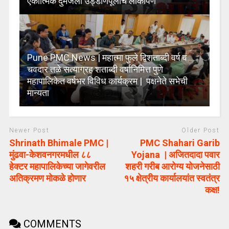
एकात्मिक दुमजली उड्डाणपूलाचे लोकार्पण
Pune PMC News | महात्मा फुले द्विशताब्दी वर्ष व
चवदार तळे सत्याग्रह शताब्दी वर्षानिमित्त पुणे
महापालिकेत वर्षभर विविध कार्यक्रम | पक्षनेते सभेची
मान्यता
Newer Post
Older Post
Shrinath Bhimale PMC |
PMC Shahari Garib
मुंढवा-केशवनगरमधील ८८
Yojana | अजितदादा पवार
हेक्टर महापालिकेच्या जागेवरील
शहरी गरीब आरोग्य योजनेसाठी
अतिक्रमण मोकळे होणार
१५ क्षेत्रीय कार्यालयांत स्वतंत्र
कक्ष!
COMMENTS