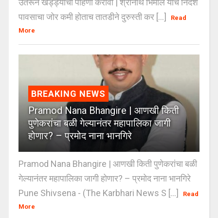
उतरून खड्ड्यांची पाहणी करावी | श्रीनाथ भिमाले यांचे निर्देश
पावसाचा जोर कमी होताच तातडीने दुरुस्ती कर [...]
Read
More
BREAKING NEWS
Pramod Nana Bhangire | आणखी किती
पुणेकरांचा बळी गेल्यानंतर महापालिका जागी
होणार? – प्रमोद नाना भानगिरे
Pramod Nana Bhangire | आणखी किती पुणेकरांचा बळी
गेल्यानंतर महापालिका जागी होणार? – प्रमोद नाना भानगिरे
Pune Shivsena - (The Karbhari News S [...]
Read
More