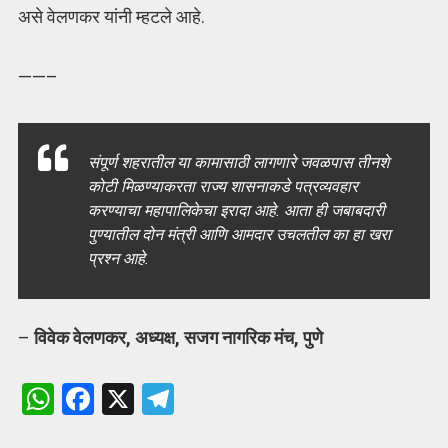
असे वेलणकर यांनी म्हटले आहे.
——–
संपूर्ण शहरातील या कामासाठी लागणारे जवळपास तीनशे
कोटी मिळण्याकरता राज्य शासनाकडे पत्रव्यवहार
करण्याचा महापालिकेचा इरादा आहे. आता ही जबाबदारी
पुण्यातील दोन मंत्री आणि आमदार उचलतील का हा खरा
प्रश्न आहे.
–
विवेक वेलणकर, अध्यक्ष, सजग नागरिक मंच, पुणे
W
F
X
T
h
a
el