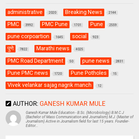
administrative
Breaking News
2020
2144
PMC
PMC Pune
Pune
3992
1701
2559
pune corpoartion
social
1645
923
पुणे
Marathi news
7822
4025
PMC Road Department
pune news
50
2831
Pune PMC news
Pune Potholes
1720
15
Vivek velankar sajag nagrik manch
12
AUTHOR:
GANESH KUMAR MULE
Ganesh Kumar Mule Education - B.Sc. (Microbiology) B.M.C.J
(Bachelor of Mass Communication and Journalism) M.J. (Master of
Journalism) Active in Journalism field for last 15 years. Founder-
Editor...