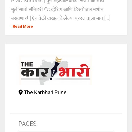
PMC Schools | पुणे महापालिकेच्या सर्व शाळांमध्ये
मुलींसाठी सॅनिटरी पॅड व्हेंडिंग आणि डिस्पोजल मशीन
बसवणार! | ऐन वेळी दाखल केलेल्या प्रस्तावाला मान् [...]
Read More
The Karbhari Pune
PAGES