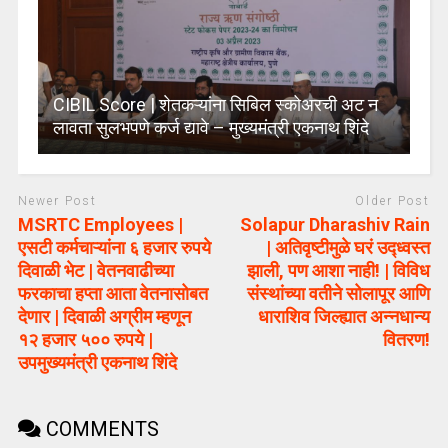
CIBIL Score | शेतकऱ्यांना सिबिल स्कोअरची अट न
लावता सुलभपणे कर्ज द्यावे – मुख्यमंत्री एकनाथ शिंदे
Newer Post
Older Post
MSRTC Employees |
Solapur Dharashiv Rain
एसटी कर्मचाऱ्यांना ६ हजार रुपये
| अतिवृष्टीमुळे घरं उद्ध्वस्त
दिवाळी भेट | वेतनवाढीच्या
झाली, पण आशा नाही! | विविध
फरकाचा हप्ता आता वेतनासोबत
संस्थांच्या वतीने सोलापूर आणि
देणार | दिवाळी अग्रीम म्हणून
धाराशिव जिल्ह्यात अन्नधान्य
१२ हजार ५०० रुपये |
वितरण!
उपमुख्यमंत्री एकनाथ शिंदे
COMMENTS