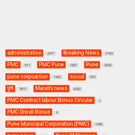
administrative
Breaking News
2017
2140
PMC
PMC Pune
Pune
911
1697
2554
pune corpoartion
social
1642
923
पुणे
Marathi news
7817
4022
PMC Contract labour Bonus Circular
1
PMC Diwali Bonus
4
Pune Municipal Corporation (PMC)
1185