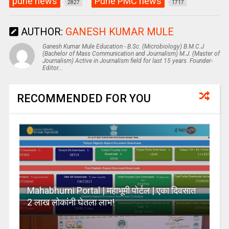
pune news
Pune PMC news
2827
1717
AUTHOR:
GANESH KUMAR MULE
Ganesh Kumar Mule Education - B.Sc. (Microbiology) B.M.C.J
(Bachelor of Mass Communication and Journalism) M.J. (Master of
Journalism) Active in Journalism field for last 15 years. Founder-
Editor...
RECOMMENDED FOR YOU
Mahabhumi Portal | महाभूमी पोर्टल | एका दिवसात
2 लाख लोकांनी घेतला लाभ!