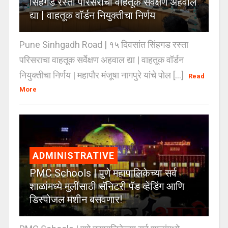
सिंहगड रस्ता परिसराचा वाहतूक सर्वेक्षण अहवाल
द्या | वाहतूक वॉर्डन नियुक्तीचा निर्णय
Pune Sinhgadh Road | १५ दिवसांत सिंहगड रस्ता
परिसराचा वाहतूक सर्वेक्षण अहवाल द्या | वाहतूक वॉर्डन
नियुक्तीचा निर्णय | महापौर मंजूषा नागपुरे यांचे पोल [...]
Read
More
ADMINISTRATIVE
PMC Schools | पुणे महापालिकेच्या सर्व
शाळांमध्ये मुलींसाठी सॅनिटरी पॅड व्हेंडिंग आणि
डिस्पोजल मशीन बसवणार!