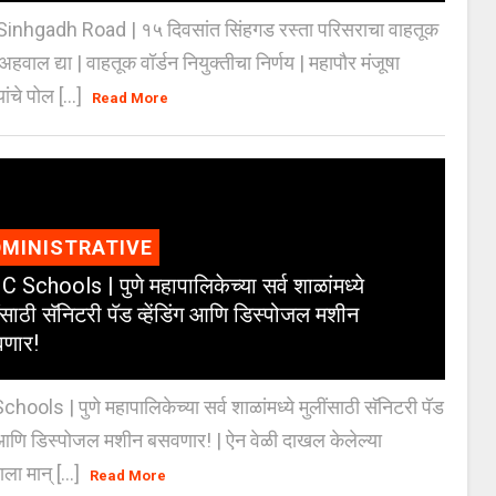
inhgadh Road | १५ दिवसांत सिंहगड रस्ता परिसराचा वाहतूक
ण अहवाल द्या | वाहतूक वॉर्डन नियुक्तीचा निर्णय | महापौर मंजूषा
यांचे पोल [...]
Read More
MINISTRATIVE
 Schools | पुणे महापालिकेच्या सर्व शाळांमध्ये
ंसाठी सॅनिटरी पॅड व्हेंडिंग आणि डिस्पोजल मशीन
णार!
ools | पुणे महापालिकेच्या सर्व शाळांमध्ये मुलींसाठी सॅनिटरी पॅड
ंग आणि डिस्पोजल मशीन बसवणार! | ऐन वेळी दाखल केलेल्या
ाला मान् [...]
Read More