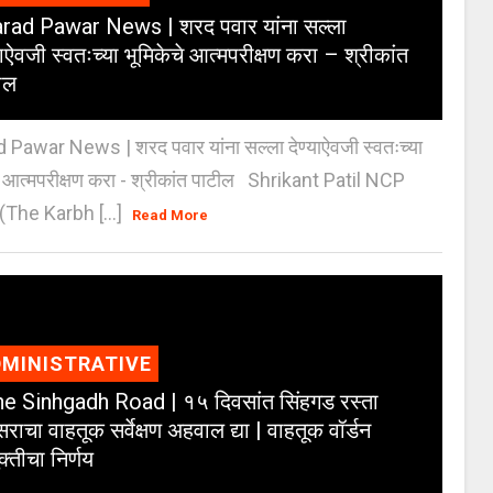
rad Pawar News | शरद पवार यांना सल्ला
याऐवजी स्वतःच्या भूमिकेचे आत्मपरीक्षण करा – श्रीकांत
ील
 Pawar News | शरद पवार यांना सल्ला देण्याऐवजी स्वतःच्या
े आत्मपरीक्षण करा - श्रीकांत पाटील Shrikant Patil NCP
(The Karbh [...]
Read More
MINISTRATIVE
e Sinhgadh Road | १५ दिवसांत सिंहगड रस्ता
राचा वाहतूक सर्वेक्षण अहवाल द्या | वाहतूक वॉर्डन
क्तीचा निर्णय