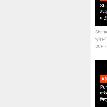
Sha
देण्
पाट
Sharad
भूमिकेच
SCP - 
AD
Pun
परिस
नियु