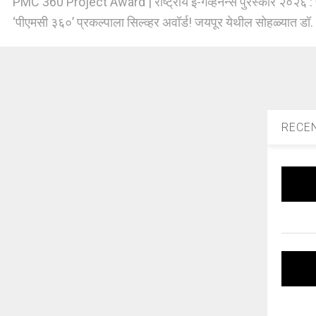
PMC 360 Project Award | राष्ट्रीय ई-गव्हर्नन्स पुरस्कार २०२६ : प
‘पीएमसी ३६०’ प्रकल्पाला सिल्व्हर अवॉर्ड! जयपूर येथील सोहळ्यात डॉ. [
RECE