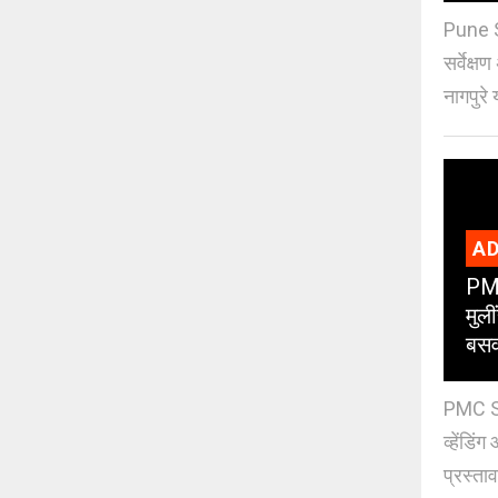
Pune S
सर्वेक्ष
नागपुरे 
AD
PMC
मुली
बसव
PMC Sch
व्हेंडि
प्रस्ताव