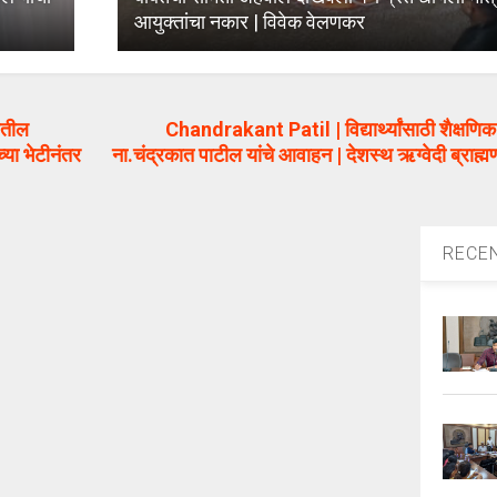
आयुक्तांचा नकार | विवेक वेलणकर
ेतील
Chandrakant Patil | विद्यार्थ्यांसाठी शैक्षणिक
्या भेटीनंतर
ना.चंद्रकात पाटील यांचे आवाहन | देशस्थ ऋग्वेदी ब्राह्मण 
RECE