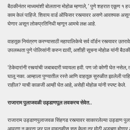
बैठकीनंतर माध्यमांशी बोलताना मोहोळ म्हणाले, ‘ पुणे शहरात एकूण 
काम केलं पाहिजे. शिवाय वार्ड ऑफिसर रस्त्यावर असणे आवश्यक असून व
घेणार असून लोकप्रतिनिधी म्हणून आमचे लक्ष आहे.
वाहतूक नियंत्रण करण्यासाठी महापालिकेचे सर्व वॉर्डन रस्त्यावर उतरावे
उपलब्धता पुणे पोलिसांनी करुन द्यावी, अशीही सूचना मोहोळ यांनी बैठकी
‘ठेकेदारांनी रस्त्यांची जबाबदारी घ्यायला हवी. पण जो कोणी घेत नसे
घालू नका. आम्हाला पुण्यातील रस्ते आणि वाहतूक सुरुळीत झालेली पाह
राहील? याची काळजी आम्ही घेत आहे, असेही मोहोळ यांनी स्पष्ट केले.
राजाराम पुलाजवळी उड्डाणपूल लवकरच सेवेत..
राजाराम उड्डाणपुलाजवळ सिंहगड रस्त्यावर साकारलेल्या उड्डाण पुलाव
आवरण न करता जर पूल वाहतुकीस सुरु केला तर मोठी अडचण होणार आहे