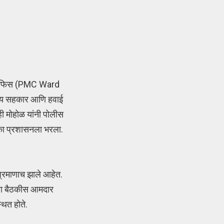
्ड ऑफिस (PMC Ward
्रीय सहकार आणि हवाई
ी मोहोळ यांनी पोलीस
िका प्रशासनला भरला.
प्रमाणाच झाले आहेत.
. या बैठकीस आमदार
थित होते.