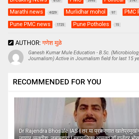
6137
3995
3147
Marathi news
Murlidhar mohol
PMC 
4029
97
Pune PMC news
Pune Potholes
1725
15
AUTHOR:
गणेश मुळे
Ganesh Kumar Mule Education - B.Sc. (Microbiolog
Journalism) Active in Journalism field for last 15 ye
RECOMMENDED FOR YOU
Dr Rajendra Bhosale IAS | तर या प्रकरणात खातेप्रमुखां
जाणार व्यक्तीश: जबाबदार! | महापालिका आयुक्त डॉ राजेंद्र भोस