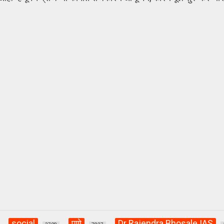
social
पुणे
Dr Rajendra Bhosale IAS