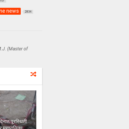
107
ne news
2834
.J. (Master of
ात पूरस्थिती
र महापालिका