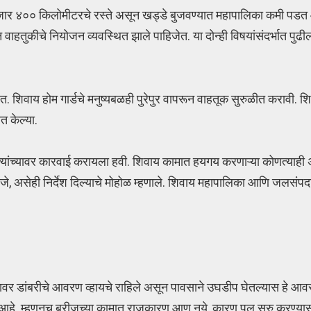
१ हजार ४०० किलोमीटरचे रस्ते असून खड्डे बुजवण्यात महापालिका कमी पडत
ाहतुकीचे नियोजन व्यवस्थित झाले पाहिजेत. या दोन्ही विषयांसंदर्भात पुढ
त. शिवाय होम गार्डचे मनुष्यबळही पुरेपुर वापरून वाहतूक सुरुळीत करावी. शि
त केल्या.
ल, त्यांच्यावर कारवाई करायला हवी. शिवाय कामात हयगय करणाऱ्या कोणत्याही
िजे, असेही निर्देश दिल्याचे मोहोळ म्हणाले. शिवाय महापालिका आणि जलसं
र डांबरीचे आवरण व्हायचे राहिले असून पावसाने उघडीप घेतल्यास हे आवरण 
. म्हणूनच ब्रीजच्या कामात राजकारण आणू नये, कारण पूल सुरु करण्यास