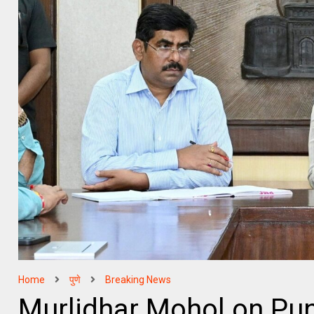
Home
पुणे
Breaking News
Murlidhar Mohol on Pune Po