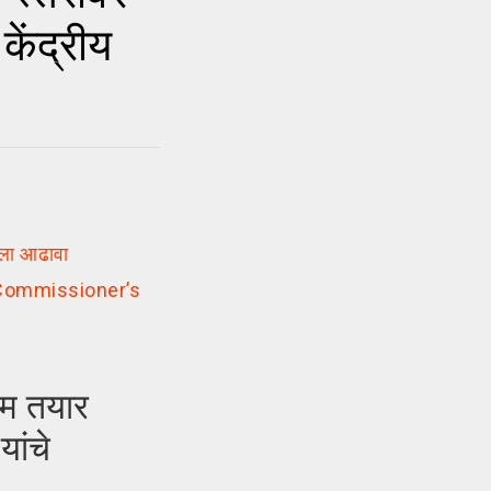
ेंद्रीय
ेला आढावा
l Commissioner’s
ीम तयार
ांचे