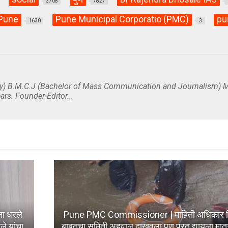
3708
7827
Pune
Pune Municipal Corporatio (PMC)
pu
1630
3
y) B.M.C.J (Bachelor of Mass Communication and Journalism) M
ars. Founder-Editor...
ना धरले
Pune PMC Commissioner | माहिती अधिकार दिन
ले यांचा
बाबतचा समिती अहवाल दाखवला पण प्रत द्यायला मात्