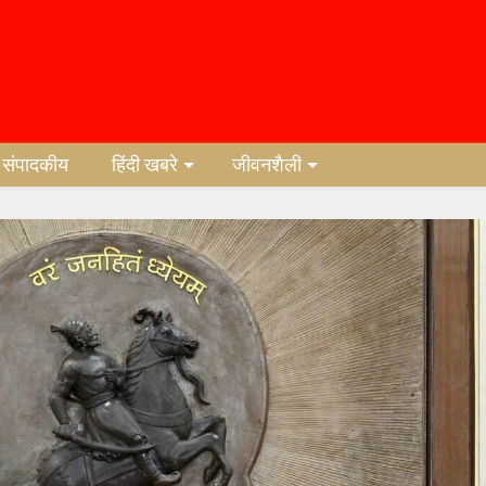
संपादकीय
हिंदी खबरे
जीवनशैली