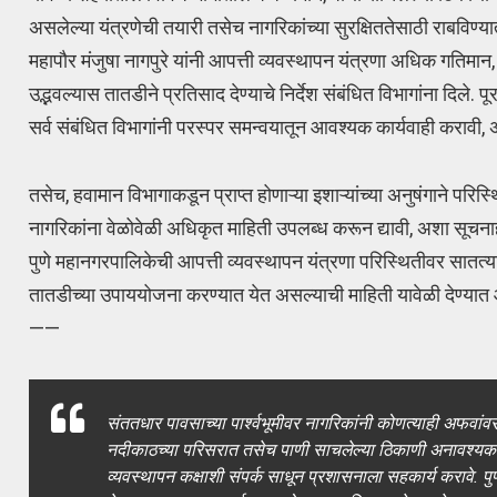
असलेल्या यंत्रणेची तयारी तसेच नागरिकांच्या सुरक्षिततेसाठी राबविण
महापौर मंजुषा नागपुरे यांनी आपत्ती व्यवस्थापन यंत्रणा अधिक गतिमान,
उद्भवल्यास तातडीने प्रतिसाद देण्याचे निर्देश संबंधित विभागांना दिले. 
सर्व संबंधित विभागांनी परस्पर समन्वयातून आवश्यक कार्यवाही करावी, अस
तसेच, हवामान विभागाकडून प्राप्त होणाऱ्या इशाऱ्यांच्या अनुषंगाने परि
नागरिकांना वेळोवेळी अधिकृत माहिती उपलब्ध करून द्यावी, अशा सूचनाही 
पुणे महानगरपालिकेची आपत्ती व्यवस्थापन यंत्रणा परिस्थितीवर सातत्याने 
तातडीच्या उपाययोजना करण्यात येत असल्याची माहिती यावेळी देण्यात
——
संततधार पावसाच्या पार्श्वभूमीवर नागरिकांनी कोणत्याही अफवां
नदीकाठच्या परिसरात तसेच पाणी साचलेल्या ठिकाणी अनावश्यक व
व्यवस्थापन कक्षाशी संपर्क साधून प्रशासनाला सहकार्य करावे. पुण