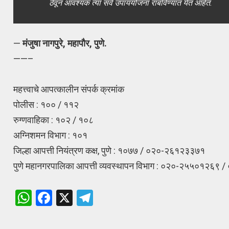
ठेवून आवश्यक त्या सर्व उपाययोजना राबविण्यात येत आहेत.
—
मंजुषा नागपुरे, महापौर, पुणे.
——–
महत्त्वाचे आपत्कालीन संपर्क क्रमांक
पोलीस : १०० / ११२
रुग्णवाहिका : १०२ / १०८
अग्निशमन विभाग : १०१
जिल्हा आपत्ती नियंत्रण कक्ष, पुणे : १०७७ / ०२०-२६१२३३७१
पुणे महानगरपालिका आपत्ती व्यवस्थापन विभाग : ०२०-२५५०१२६
W
F
X
T
h
a
el