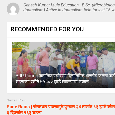
Ganesh Kumar Mule Education - B.Sc. (Microbiolog
Journalism) Active in Journalism field for last 15 ye
RECOMMENDED FOR YOU
BJP Pune | जागतिक पर्यावरण दिनानिमित्त भारतीय जनता पार्टी
शहराच्या वतीने ७५५०० झाडे लावण्याचा संकल्प
Newer Post
Pune Rains | संततधार पावसामुळे पुण्यात २४ तासांत ८३ झाडे कोसळ
६ दिवसांत १६३ घटना