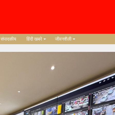
संपादकीय
हिंदी खबरे
जीवनशैली