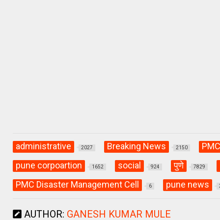
at
ce
e
s
b
gr
A
o
a
p
o
m
p
k
administrative
Breaking News
PM
2027
2150
pune corpoartion
social
पुणे
1652
924
7829
PMC Disaster Management Cell
pune news
6
AUTHOR:
GANESH KUMAR MULE