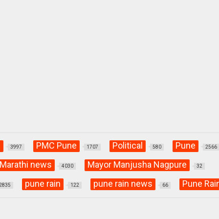
C
PMC Pune
Political
Pune
3997
1707
580
2566
Marathi news
Mayor Manjusha Nagpure
4030
32
pune rain
pune rain news
Pune Rai
2835
122
66