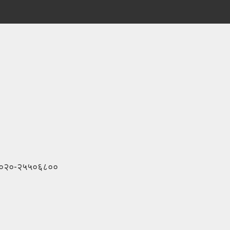
९ / ०२०-२५५०६८००