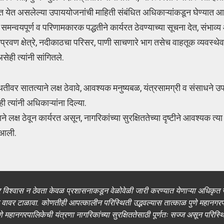
्यात येत असलेल्या उपाययोजनांची माहिती संबंधित अधिकाऱ्यांकडून घेण्यात 
 समन्वयपूर्ण व परिणामकारक पद्धतीने कार्यरत ठेवण्याच्या सूचना देत, संभाव
पूरप्रवण क्षेत्रे, नदीकाठचा परिसर, पाणी साचणारे भाग तसेच वाहतूक व्यवस्थेव
ेही त्यांनी सांगितले.
स्थितीवर सातत्याने लक्ष ठेवावे, आवश्यक मनुष्यबळ, यंत्रसामग्री व संसाधने 
त्यांनी अधिकाऱ्यांना दिल्या.
लक्ष ठेवून कार्यरत असून, नागरिकांच्या सुरक्षिततेच्या दृष्टीने आवश्यक त्या 
 आली.
वर विश्वास न ठेवता केवळ प्रशासनाकडून वेळोवेळी जारी करण्यात येणाऱ्या अधिकृत 
ावर टाळावा. कोणतीही आपत्कालीन परिस्थिती उद्भवल्यास तात्काळ पुणे महानगरपा
े महानगरपालिकेची यंत्रणा नागरिकांच्या सुरक्षिततेसाठी पूर्णतः सज्ज असून परिस्थि