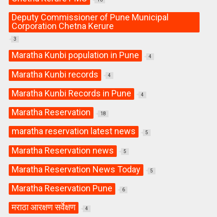
Deputy Commissioner of Pune Municipal
Corporation Chetna Kerure
3
Maratha Kunbi population in Pune
4
Maratha Kunbi records
4
Maratha Kunbi Records in Pune
4
Maratha Reservation
18
maratha reservation latest news
5
Maratha Reservation news
5
Maratha Reservation News Today
5
Maratha Reservation Pune
6
मराठा आरक्षण सर्वेक्षण
4