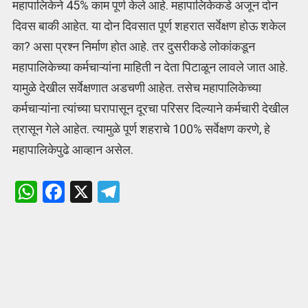
महापालिकेने 45% काम पूर्ण केले आहे. महापालिकेकडे अजून दोन
दिवस बाकी आहेत. या दोन दिवसात पूर्ण शहरात सर्वेक्षण होऊ शकेल
का? असा प्रश्न निर्माण होत आहे. तर दुसरीकडे लोकांकडून
महापालिकेच्या कर्मचाऱ्यांना माहिती न देता पिटाळून लावले जात आहे.
यामुळे देखील सर्वेक्षणात अडचणी आहेत. तसेच महापालिकेच्या
कर्मचाऱ्यांना त्यांच्या घरापासून दूरचा परिसर दिल्याने कर्मचारी देखील
त्रासून गेले आहेत. त्यामुळे पूर्ण शहराचे 100% सर्वेक्षण करणे, हे
महापालिकेपुढे आव्हान असेल.
W
F
X
T
h
a
el
at
ce
e
s
b
gr
A
o
a
p
o
m