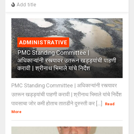
Add title
ADMINISTRATIVE
PMC Standing Committee |
अधिकाऱ्यांनी रस्त्यावर उतरून खड्ड्यांची पाहणी
करावी | श्रीनाथ भिमाले यांचे निर्देश
PMC Standing Committee | अधिकाऱ्यांनी रस्त्यावर
उतरून खड्ड्यांची पाहणी करावी | श्रीनाथ भिमाले यांचे निर्देश
पावसाचा जोर कमी होताच तातडीने दुरुस्ती कर [...]
Read
More