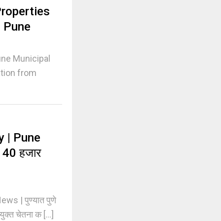
roperties
n Pune
une Municipal
tion from
y | Pune
ख 40 हजार
 | पुण्यात पुणे
ुक्त चेतना क [...]