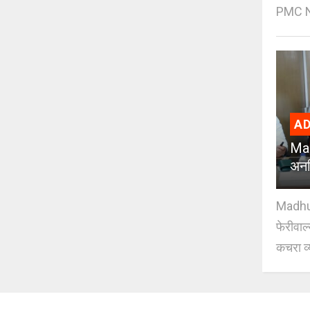
PMC Ne
AD
Mad
अनध
Madhuri
फेरीवाल
कचरा व्