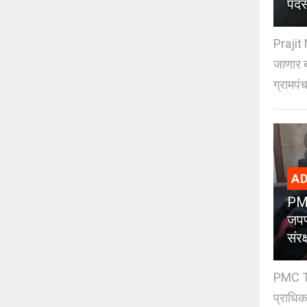
पदस
Prajit 
जाणार ब
ग्रामपंच
AD
PMC
जपण
संर
PMC Tre
प्राधि