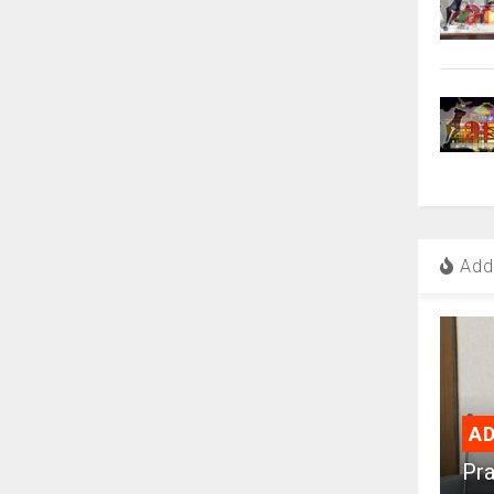
Add 
AD
Pra