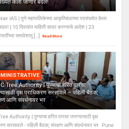
ंख्येत केला जाणार बदल!
Nair IAS | पुणे महापालिकेच्या आकृतिबंधाच्या पदसंख्येत केला
दल! | 10 दिवसांत माहिती सादर करण्याचे आदेश | 23
ायतींच्या समावेशामु [...]
Read More
MINISTRATIVE
 Tree Authority | पुण्याचा हरित वारसा
्यासाठी वृक्ष प्राधिकरण सरसावले – पहिली बैठक;
क्षण आणि संवर्धनावर भर
e Authority | पुण्याचा हरित वारसा जपण्यासाठी वृक्ष
करण सरसावले - पहिली बैठक; संरक्षण आणि संवर्धनावर भर Pune