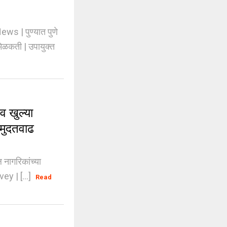
 | पुण्यात पुणे
िळकती | उपायुक्त
 खुल्या
त मुदतवाढ
नागरिकांच्या
ey | [...]
Read