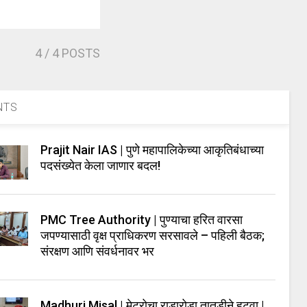
4
/ 4 POSTS
NTS
Prajit Nair IAS | पुणे महापालिकेच्या आकृतिबंधाच्या
पदसंख्येत केला जाणार बदल!
PMC Tree Authority | पुण्याचा हरित वारसा
जपण्यासाठी वृक्ष प्राधिकरण सरसावले – पहिली बैठक;
संरक्षण आणि संवर्धनावर भर
Madhuri Misal | मेट्रोचा राडारोडा तातडीने हटवा |