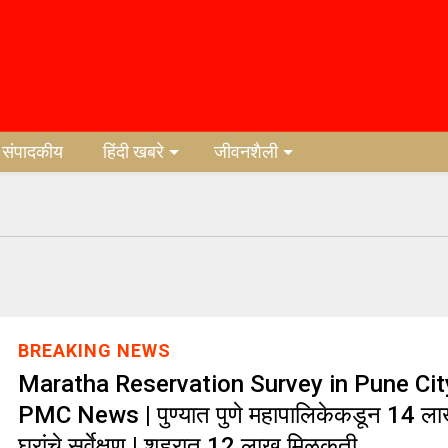
संपादकीय
हिंदी खबरे
जीवनशैली
BREAKING NEWS
Maratha Reservation Survey in Pune Cit
PMC News | पुण्यात पुणे महापालिकेकडून 14 ल
घरांचे सर्वेक्षण | शहरात 12 लाख मिळकती