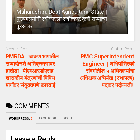
Maharashtra Best Agricultural State |
मुख्यमंत्र्यांनी स्वीकारला सर्वोत्कृष्ट कृषी राज्याचा
पुरस्कार
Newer Post
Older Post
PMRDA | चाकण भागातील
PMC Superintendent
सव्वादोनशे अतिक्रमणावर
Engineer | अभियांत्रिकी
हातोडा | पीएमआरडीएसह
संवर्गातील ५ अधिकाऱ्यांना
शासकीय यंत्रणांची विविध
अधिक्षक अभियंता (स्थापत्य)
मार्गावर संयुक्तपणे कारवाई
पदावर पदोन्नती!
COMMENTS
FACEBOOK:
DISQUS:
WORDPRESS:
0
Leave a Reply