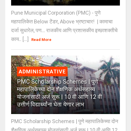
Pune Municipal Corporation (PMC) - पुणे
महापालिकेत Below टेंडर, Above भ्रष्टाचार! | कामाचा
दर्जा सुधारेल, पण… राजकीय आणि प्रशासकीय इच्छाशक्तीचे
काय.. [...]
Read More
ADMINISTRATIVE
PMC Scholarship Schemes | पुणे
महापालिकेच्या दोन शैक्षणिक अर्थसहाय्य
योजनांसाठी अर्ज सुरू | 10 वी आणि 12 वी
उत्तीर्ण विद्यार्थ्यांना घेता येणार लाभ
PMC Scholarship Schemes | पुणे महापालिकेच्या दोन
शैक्षणिक अर्थसहाय्य योजनांसाठी अर्ज सुरू | 10 वी आणि 12