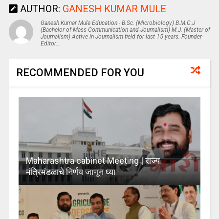
AUTHOR:
GANESH KUMAR MULE
Ganesh Kumar Mule Education - B.Sc. (Microbiology) B.M.C.J
(Bachelor of Mass Communication and Journalism) M.J. (Master of
Journalism) Active in Journalism field for last 15 years. Founder-
Editor...
RECOMMENDED FOR YOU
Maharashtra cabinet Meeting | राज्य
मंत्रिमंडळाचे निर्णय जाणून घ्या