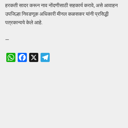
हरकती सादर करून नाव नोंदणीसाठी सहकार्य करावे, असे आवाहन
उपजिल्हा निवडणूक अधिकारी मीनल कळसकर यांनी प्रसिद्धी
पत्रकान्वये केले आहे.
—
W
F
X
T
h
a
el
at
ce
e
s
b
gr
A
o
a
p
o
m
p
k