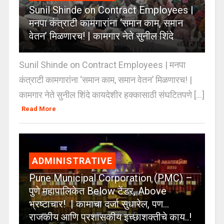
Sunil Shinde on Contract Employees |
मनपा कंत्राटी कामगारांना ‘समान काम, समान
वेतन’ मिळणारच! | कामगार नेते सुनील शिंदे
Sunil Shinde on Contract Employees | मनपा
कंत्राटी कामगारांना ‘समान काम, समान वेतन’ मिळणारच! |
कामगार नेते सुनील शिंदे कायदेशीर हक्कासाठी संघटितपणे [...]
Read More
ADMINISTRATIVE
Pune Municipal Corporation (PMC) –
पुणे महापालिकेत Below टेंडर, Above
भ्रष्टाचार! | कामाचा दर्जा सुधारेल, पण…
राजकीय आणि प्रशासकीय इच्छाशक्तीचे काय..!