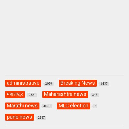
administrative
Breaking News
2029
6137
महाराष्ट्र
Maharashtra news
2321
345
Marathi news
MLC election
4030
7
pune news
2837