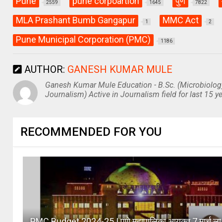
Pune
pune corpoartion
पुणे
2559
1645
7822
MLA Prashant Bumb Gangapur
MMC Act
1
2
Pune Municipal Corporation (PMC)
1186
AUTHOR:
GANESH KUMAR MULE
Ganesh Kumar Mule Education - B.Sc. (Microbiolog
Journalism) Active in Journalism field for last 15 ye
RECOMMENDED FOR YOU
PMC Budget 2024-25 | पुणे महापालिका आयुक्त 7 मार्च ला