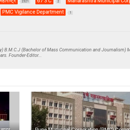
महाराष्ट्र
67 3 C
Maharashtra Municipal Cor
2321
2
PMC Vigilance Department
1
y) B.M.C.J (Bachelor of Mass Communication and Journalism) M
ars. Founder-Editor...
 सादर
Pune Municipal Corporation (PMC) Commi