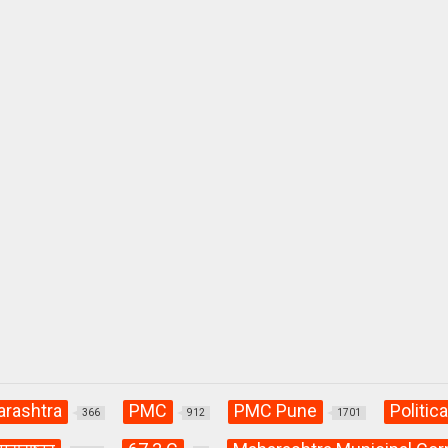
rashtra
PMC
PMC Pune
Politica
366
912
1701