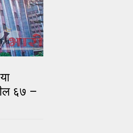
या
ातील ६७ –