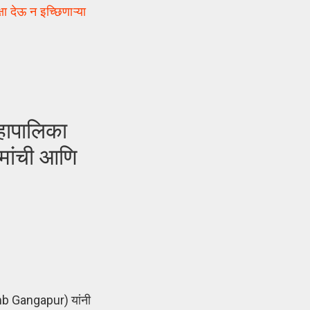
देऊ न इच्छिणाऱ्या
हापालिका
ामांची आणि
umb Gangapur) यांनी