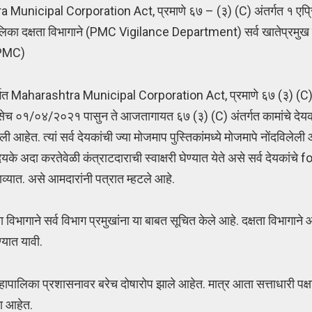
htra Municipal Corporation Act, प्रमाणे ६७ – (३) (C) अंतर्गत १ एप
पालिका दक्षता विभागाने (PMC Vigilance Department) सर्व खातेप्रमुख 
 PMC)
ंतर्गत Maharashtra Municipal Corporation Act, प्रमाणे ६७ (३) (C
ेच ०१/०४/२०२१ पासुन ते आजतागायत ६७ (३) (C) अंतर्गत कामांचे देयक
हेत. त्यां सर्व देयकांची ज्या मोजमाप पुस्तिकांमध्ये मोजमापे नोंदविलेली 
ेयके अदा करतेवेळी कंत्राटदाराची स्वाक्षरी घेण्यात येते असे सर्व देयकां
ाव्यात. असे आमदारांनी पत्रात म्हटले आहे.
भागाने सर्व विभाग प्रमुखांना या बाबत सूचित केले आहे. दक्षता विभागाने 
्यात यावी.
हापालिका प्रशासनावर बरेच दोषारोप झाले आहेत. मात्र आता सत्ताधारी पक्षाच्
या आहेत.