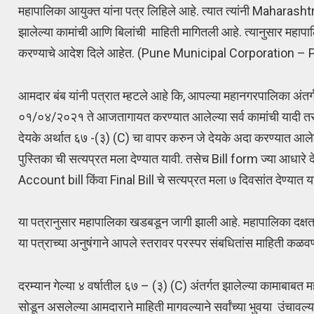
महापालिका आयुक्त यांना पत्र लिहिले आहे. त्यात त्यांनी Maharas
झालेल्या कामांची आणि बिलांची माहिती मागितली आहे. त्यानुसार महा
करण्याचे आदेश दिले आहेत. (Pune Municipal Corporation –
आमदार बंब यांनी पत्रात म्हटले आहे कि, आपल्या महानगरपालिका अ
०१/०४/२०२१ ते आजतागायत करण्यात आलेल्या सर्व कामांची यादी तस
देयके अर्थात ६७ -(३) (C) चा वापर करुन जे देयके अदा करण्यात आलेली आ
पुस्तिका ची सत्यप्रत मला देण्यात यावी. तसेच Bill form ज्या आधारे द
Account bill किंवा Final Bill चे सत्यप्रत मला ७ दिवसांत देण्यात य
या पत्रानुसार महापालिका खडबडून जागी झाली आहे. महापालिका दक्षता वि
या पत्राच्या अनुषंगाने आपले स्तरावर परस्पर संबधितांस माहिती कळवण
दरम्यान गेल्या ४ वर्षातील ६७ – (३) (C) अंतर्गत झालेल्या कामाबाबत म
सोडून असलेल्या आमदाराने माहिती मागवल्याने सर्वांच्या भुवया उंचावल्