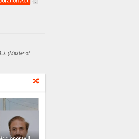
poration Act
3
.J. (Master of
ssioner will