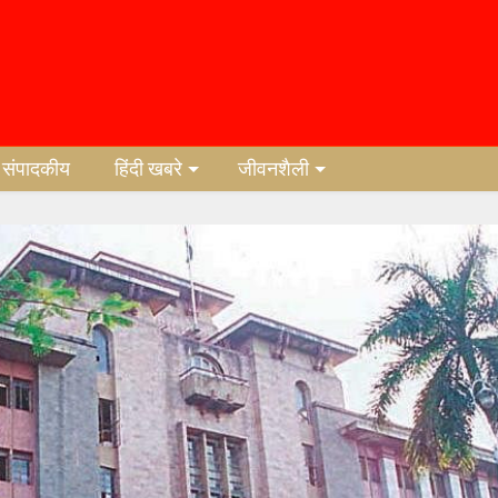
संपादकीय
हिंदी खबरे
जीवनशैली