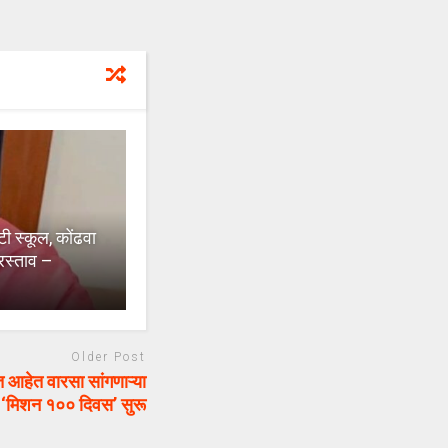
स्कूल, कोंढवा
रस्ताव –
Older Post
हेत वारसा सांगणाऱ्या
चे ‘मिशन १०० दिवस’ सुरू