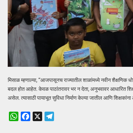
मिसाळ म्हणाल्या, “आजपासूनच राज्यातील शाळांमध्ये नवीन शैक्षणिक ध
बदल होत आहेत. केवळ पाठांतरावर भर न देता, अनुभवावर आधारित शिक्षण
असेल. त्यासाठी पायाभूत सुविधा निर्माण केल्या जातील आणि शिक्षकांना
W
F
X
T
h
a
el