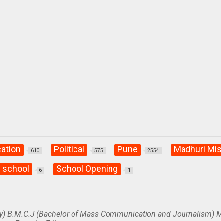
ation
Political
Pune
Madhuri Mis
610
575
2554
 school
School Opening
6
1
y) B.M.C.J (Bachelor of Mass Communication and Journalism) M