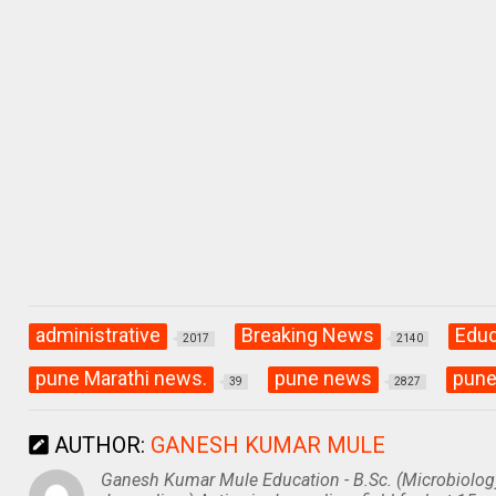
at
ce
e
s
b
gr
A
o
a
p
o
m
p
k
administrative
Breaking News
Educ
2017
2140
pune Marathi news.
pune news
pune
39
2827
AUTHOR:
GANESH KUMAR MULE
Ganesh Kumar Mule Education - B.Sc. (Microbiolog