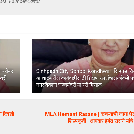
ars. Founder-Editor...
ांबरोबर
Sinhgadh City School Kondhwa | सिंहगड सिटी 
त्री
या शाळेवरील कार्यवाहीसाठी शिक्षण उपसंचालकांकडे प्
नगरविकास राज्यमंत्री माधुरी मिसाळ
ा दिवशी
MLA Hemant Rasane | कचऱ्याची जागा घेत आ
शिल्पकृती | आमदार हेमंत रासने यां