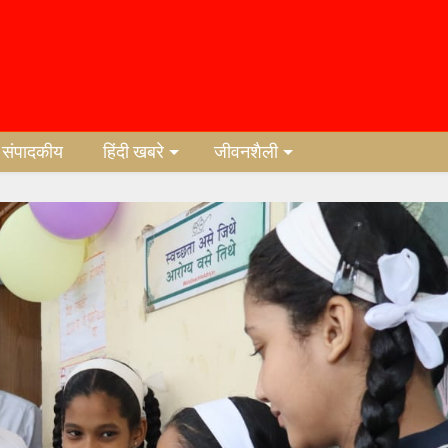
संपादकीय
हिंदी खबरे
जीवनशैली