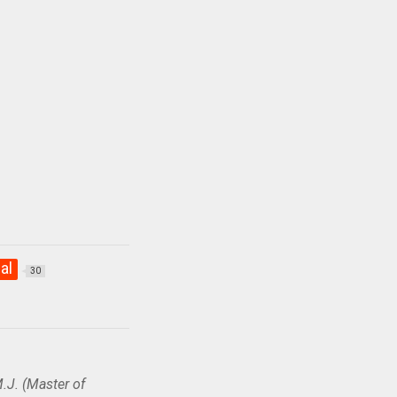
al
30
.J. (Master of