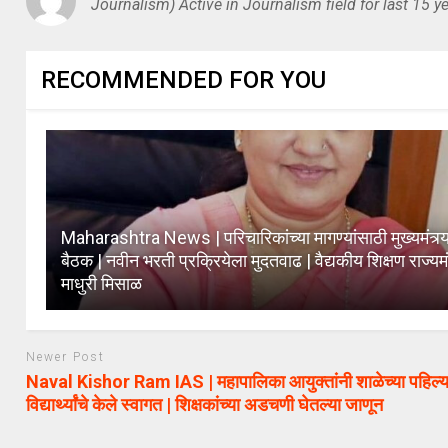
Journalism) Active in Journalism field for last 15 ye
RECOMMENDED FOR YOU
Maharashtra News | परिचारिकांच्या मागण्यांसाठी मुख्यमंत्र्य
बैठक | नवीन भरती प्रक्रियेला मुदतवाढ | वैद्यकीय शिक्षण राज्यमं
माधुरी मिसाळ
Newer Post
Naval Kishor Ram IAS | महापालिका आयुक्तांनी शाळेच्या पहिल्य
विद्यार्थ्यांचे केले स्वागत | शिक्षकांच्या अडचणी घेतल्या जाणून