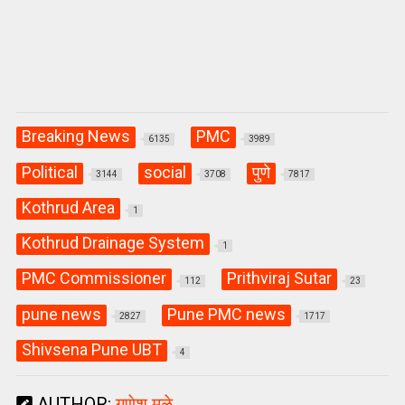
Breaking News
PMC
6135
3989
Political
social
पुणे
3144
3708
7817
Kothrud Area
1
Kothrud Drainage System
1
PMC Commissioner
Prithviraj Sutar
112
23
pune news
Pune PMC news
2827
1717
Shivsena Pune UBT
4
AUTHOR:
गणेश मुळे