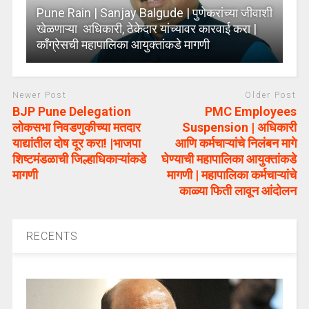
Pune Rain | Sanjay Balgude | पुणेकरांच्या जीवाशी
खेळणाऱ्या अधिकारी, ठेकेदार यांच्यावर कारवाई करा |
कॉंग्रेसची महापालिका आयुक्तांकडे मागणी
Newer Post
Older Post
BJP Pune Delegation
PMC Employees
लोकसभा निवडणुकीच्या मतदार
Suspension | अधिकारी
याद्यांतील दोष दूर करा! |भाजपा
आणि कर्मचाऱ्यांचे निलंबन मागे
शिष्टमंडळाची जिल्हाधिकाऱ्यांकडे
घेण्याची महापालिका आयुक्तांकडे
मागणी
मागणी | महापालिका कर्मचाऱ्यांचे
काळ्या फिती लावून आंदोलन
RECENTS