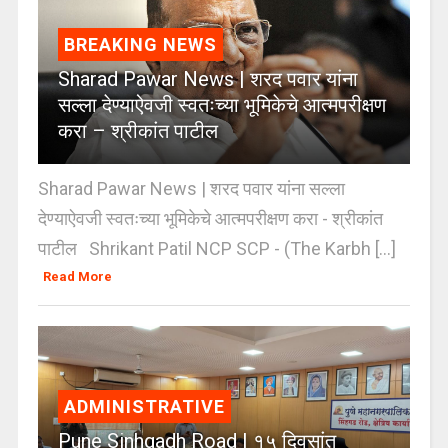
BREAKING NEWS
Sharad Pawar News | शरद पवार यांना
सल्ला देण्याऐवजी स्वतःच्या भूमिकेचे आत्मपरीक्षण
करा – श्रीकांत पाटील
Sharad Pawar News | शरद पवार यांना सल्ला
देण्याऐवजी स्वतःच्या भूमिकेचे आत्मपरीक्षण करा - श्रीकांत
पाटील Shrikant Patil NCP SCP - (The Karbh [...]
Read More
ADMINISTRATIVE
Pune Sinhgadh Road | १५ दिवसांत