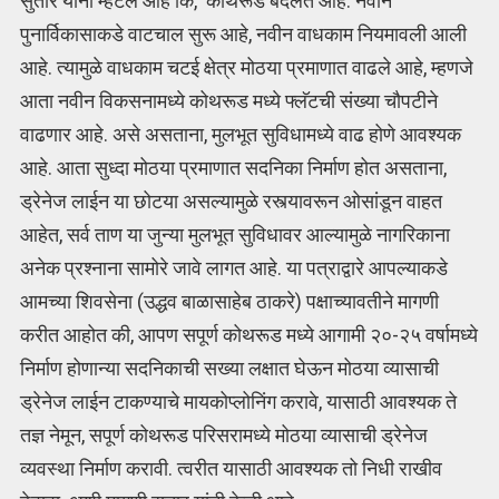
सुतार यांनी म्हटले आहे कि, कोथरूड बदलत आहे. नवीन
पुनार्विकासाकडे वाटचाल सुरू आहे, नवीन वाधकाम नियमावली आली
आहे. त्यामुळे वाधकाम चटई क्षेत्र मोठया प्रमाणात वाढले आहे, म्हणजे
आता नवीन विकसनामध्ये कोथरूड मध्ये फ्लॅटची संख्या चौपटीने
वाढणार आहे. असे असताना, मुलभूत सुविधामध्ये वाढ होणे आवश्यक
आहे. आता सुध्दा मोठया प्रमाणात सदनिका निर्माण होत असताना,
ड्रेनेज लाईन या छोटया असल्यामुळे रस्त्यावरून ओसांडून वाहत
आहेत, सर्व ताण या जुन्या मुलभूत सुविधावर आल्यामुळे नागरिकाना
अनेक प्रश्नाना सामोरे जावे लागत आहे. या पत्राद्वारे आपल्याकडे
आमच्या शिवसेना (उद्धव बाळासाहेब ठाकरे) पक्षाच्यावतीने मागणी
करीत आहोत की, आपण सपूर्ण कोथरूड मध्ये आगामी २०-२५ वर्षामध्ये
निर्माण होणान्या सदनिकाची सख्या लक्षात घेऊन मोठया व्यासाची
ड्रेनेज लाईन टाकण्याचे मायकोप्लोनिंग करावे, यासाठी आवश्यक ते
तज्ञ नेमून, सपूर्ण कोथरूड परिसरामध्ये मोठया व्यासाची ड्रेनेज
व्यवस्था निर्माण करावी. त्वरीत यासाठी आवश्यक तो निधी राखीव