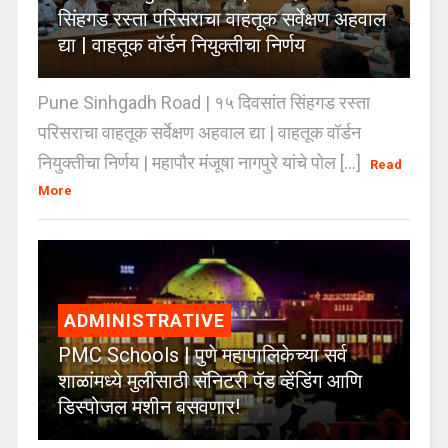
सिंहगड रस्ता परिसराचा वाहतूक सर्वेक्षण अहवाल
द्या | वाहतूक वॉर्डन नियुक्तीचा निर्णय
Pune Sinhgadh Road | १५ दिवसांत सिंहगड रस्ता
परिसराचा वाहतूक सर्वेक्षण अहवाल द्या | वाहतूक वॉर्डन
नियुक्तीचा निर्णय | महापौर मंजूषा नागपुरे यांचे पोल [...]
Read
More
ADMINISTRATIVE
PMC Schools | पुणे महापालिकेच्या सर्व
शाळांमध्ये मुलींसाठी सॅनिटरी पॅड व्हेंडिंग आणि
डिस्पोजल मशीन बसवणार!