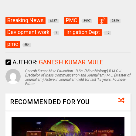
Breaking News
PMC
पुणे
6137
3997
7829
Devlopment work
Irrigation Dept
7
17
pmc
684
AUTHOR:
GANESH KUMAR MULE
Ganesh Kumar Mule Education - B.Sc. (Microbiology) B.M.C.J
(Bachelor of Mass Communication and Journalism) M.J. (Master of
Journalism) Active in Journalism field for last 15 years. Founder-
Editor...
RECOMMENDED FOR YOU