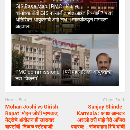
GIS Base Map | PMC | विकास
कामांच्या नोंदी GIS प्रणालीत होत आहेत कि नाही? यावर
अतिरिक्त आयुक्तांचे आहे लक्ष | खात्यांकडून मागवला
अहवाल
PMC commissioner | पुणे महापालिका आयुक्तांचा
नवा ‘विक्रम’
Newer Post
Older Post
Mohan Joshi vs Girish
Sanjay Shinde :
Bapat :मोहन जोशी म्हणतात;
Karmala : अपक्ष आमदार
मेट्रोचे आंदोलन ही खासदार
असलो तरी माझे नेते अजित
बापटांची निव्वळ स्टंटबाजी!
पवारच! : संजयमामा शिंदे यांची