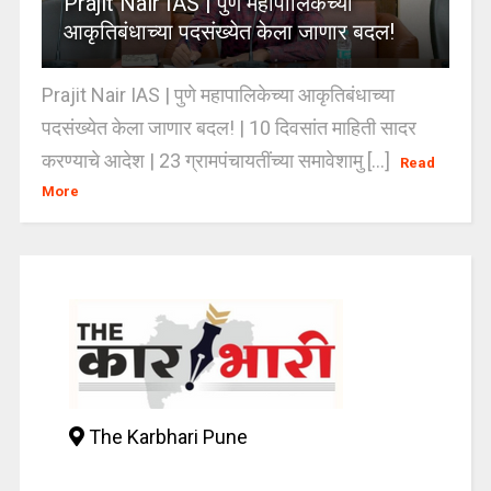
Prajit Nair IAS | पुणे महापालिकेच्या
आकृतिबंधाच्या पदसंख्येत केला जाणार बदल!
Prajit Nair IAS | पुणे महापालिकेच्या आकृतिबंधाच्या
पदसंख्येत केला जाणार बदल! | 10 दिवसांत माहिती सादर
करण्याचे आदेश | 23 ग्रामपंचायतींच्या समावेशामु [...]
Read
More
The Karbhari Pune