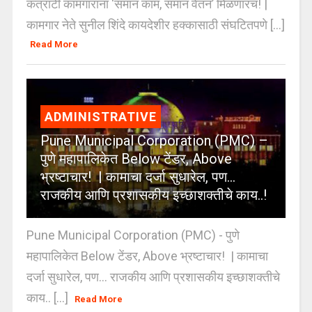
कंत्राटी कामगारांना ‘समान काम, समान वेतन’ मिळणारच! |
कामगार नेते सुनील शिंदे कायदेशीर हक्कासाठी संघटितपणे [...]
Read More
ADMINISTRATIVE
Pune Municipal Corporation (PMC) –
पुणे महापालिकेत Below टेंडर, Above
भ्रष्टाचार! | कामाचा दर्जा सुधारेल, पण…
राजकीय आणि प्रशासकीय इच्छाशक्तीचे काय..!
Pune Municipal Corporation (PMC) - पुणे
महापालिकेत Below टेंडर, Above भ्रष्टाचार! | कामाचा
दर्जा सुधारेल, पण… राजकीय आणि प्रशासकीय इच्छाशक्तीचे
काय.. [...]
Read More