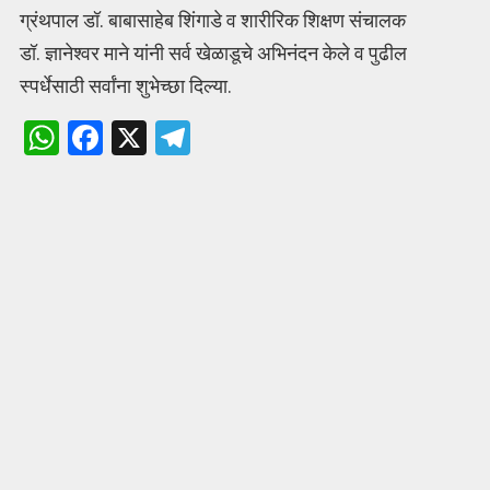
ग्रंथपाल डॉ. बाबासाहेब शिंगाडे व शारीरिक शिक्षण संचालक
डॉ. ज्ञानेश्वर माने यांनी सर्व खेळाडूचे अभिनंदन केले व पुढील
स्पर्धेसाठी सर्वांना शुभेच्छा दिल्या.
W
F
X
T
h
a
el
at
ce
e
s
b
gr
A
o
a
p
o
m
p
k