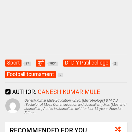
Sport
पुणे
Dr D Y Patil college
97
7831
2
Football tournament
2
AUTHOR:
GANESH KUMAR MULE
Ganesh Kumar Mule Education - B.Sc. (Microbiology) B.M.C.J
(Bachelor of Mass Communication and Journalism) M.J. (Master of
Journalism) Active in Journalism field for last 15 years. Founder-
Editor...
RECOMMENDED FOR YOU