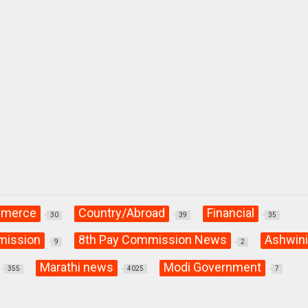
merce
Country/Abroad
Financial
30
39
35
mission
8th Pay Commission News
Ashwin
9
2
Marathi news
Modi Government
355
4025
7