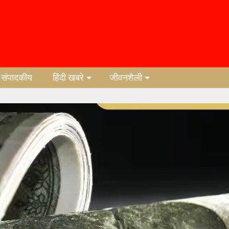
संपादकीय
हिंदी खबरे
जीवनशैली