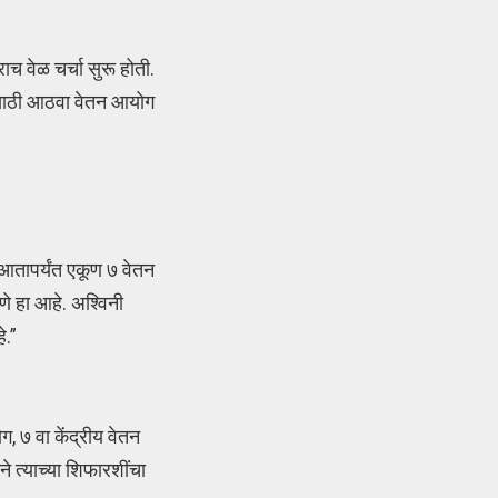
ाच वेळ चर्चा सुरू होती.
यांसाठी आठवा वेतन आयोग
न आतापर्यंत एकूण ७ वेतन
णे हा आहे. अश्विनी
े.”
, ७ वा केंद्रीय वेतन
े त्याच्या शिफारशींचा