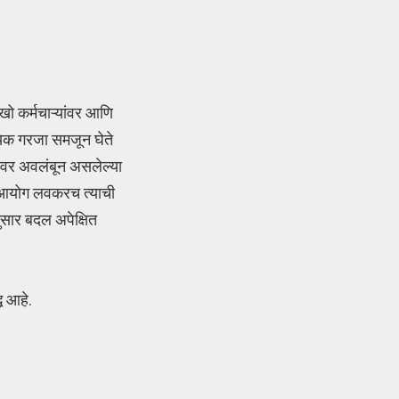
ाखो कर्मचाऱ्यांवर आणि
ायिक गरजा समजून घेते
ांवर अवलंबून असलेल्या
तन आयोग लवकरच त्याची
ंनुसार बदल अपेक्षित
ध आहे.