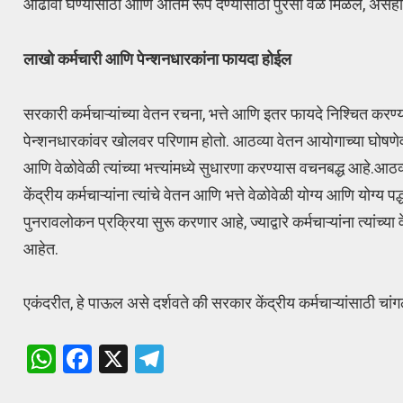
आढावा घेण्यासाठी आणि अंतिम रूप देण्यासाठी पुरेसा वेळ मिळेल, असेही त
लाखो कर्मचारी आणि पेन्शनधारकांना फायदा होईल
सरकारी कर्मचाऱ्यांच्या वेतन रचना, भत्ते आणि इतर फायदे निश्चित करण्
पेन्शनधारकांवर खोलवर परिणाम होतो. आठव्या वेतन आयोगाच्या घोषणेवर
आणि वेळोवेळी त्यांच्या भत्त्यांमध्ये सुधारणा करण्यास वचनबद्ध आहे
केंद्रीय कर्मचाऱ्यांना त्यांचे वेतन आणि भत्ते वेळोवेळी योग्य आणि 
पुनरावलोकन प्रक्रिया सुरू करणार आहे, ज्याद्वारे कर्मचाऱ्यांना त्यांच्
आहेत.
एकंदरीत, हे पाऊल असे दर्शवते की सरकार केंद्रीय कर्मचाऱ्यांसाठी च
W
F
X
T
h
a
el