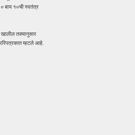
१० बाय १०ची स्वतंत्र
डे खालील तक्यानुसार
परिपत्रकात म्हटले आहे.