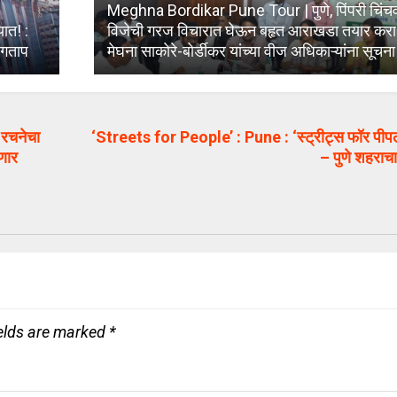
Meghna Bordikar Pune Tour | पुणे, पिंपरी चिंच
ात! :
विजेची गरज विचारात घेऊन बहृत आराखडा तयार करा | ऊ
 जगताप
मेघना साकाेरे-बोर्डीकर यांच्या वीज अधिकाऱ्यांना सूचना
 रचनेचा
‘Streets for People’ : Pune : ‘स्ट्रीट्स फॉर पीपल’
णार
– पुणे शहराचा
ields are marked
*