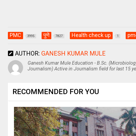
PMC
पुणे
Health check up
pm
3995
7827
1
AUTHOR:
GANESH KUMAR MULE
Ganesh Kumar Mule Education - B.Sc. (Microbiolog
Journalism) Active in Journalism field for last 15 ye
RECOMMENDED FOR YOU