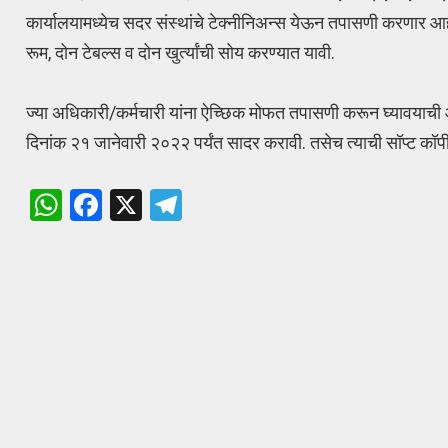
कार्यालयामध्येच सदर संस्थांचे टेक्नीनिअन्स येऊन तपासणी करणार आ
रूम, दोन टेबल्स व दोन खुर्त्यांची सोय करण्यात यावी.
ज्या अधिकारी/कर्मचारी यांना ऐच्छिक मोफत तपासणी करून घ्यावयाची आ
दिनांक २१ जानेवारी २०२२ पर्यंत सादर करावी. तसेच त्याची सॉप्ट कॉप
W
F
X
T
h
a
el
at
ce
e
s
b
gr
A
o
a
p
o
m
p
k