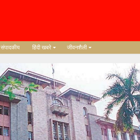
संपादकीय
हिंदी खबरे
जीवनशैली