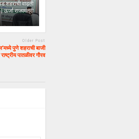
वड शहराची वाढती
र्जा राज्यमंत्री
Older Post
मध्ये पुणे शहराची बाजी
 राष्ट्रीय पातळीवर गौरव