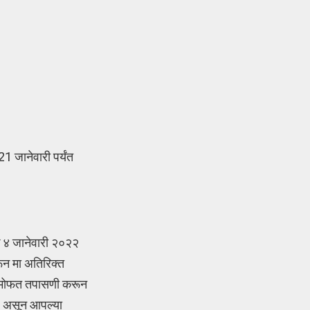
1 जानेवारी पर्यंत
ंक ४ जानेवारी २०२२
रून मा अतिरिक्त
ंची मोफत तपासणी करून
ेश असून आपल्या