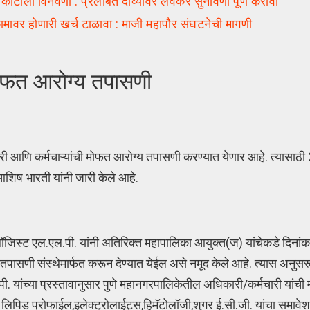
ला विनवणी : प्रलंबित दाव्यांवर लवकर सुनावणी पूर्ण करावी
र होणारी खर्च टाळावा : माजी महापौर संघटनेची मागणी
मोफत आरोग्य तपासणी
री आणि कर्मचाऱ्यांची मोफत आरोग्य तपासणी करण्यात येणार आहे. त्यासाठी 2
आशिष भारती यांनी जारी केले आहे.
नॉलॉजिस्ट एल.एल.पी. यांनी अतिरिक्त महापालिका आयुक्त(ज) यांचेकडे दिना
तपासणी संस्थेमार्फत करून देण्यात येईल असे नमूद केले आहे. त्यास अनुस
.पी. यांच्या प्रस्तावानुसार पुणे महानगरपालिकेतील अधिकारी/कर्मचारी या
 लिपिड प्रोफाईल,इलेक्ट्रोलाईट्स,हिमॅ
टोलॉजी,शुगर ई.सी.जी. यांचा समाव