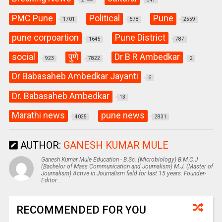
PMC Pune
Political
Pune
1701
578
2559
pune corpoartion
Pune District
1645
787
social
पुणे
Dr B R Ambedkar
923
7822
2
Dr Babasaheb Ambedkar Jayanti
6
Dr. Babasaheb Ambedkar
13
Marathi news
pune news
4025
2831
AUTHOR:
GANESH KUMAR MULE
Ganesh Kumar Mule Education - B.Sc. (Microbiology) B.M.C.J
(Bachelor of Mass Communication and Journalism) M.J. (Master of
Journalism) Active in Journalism field for last 15 years. Founder-
Editor...
RECOMMENDED FOR YOU