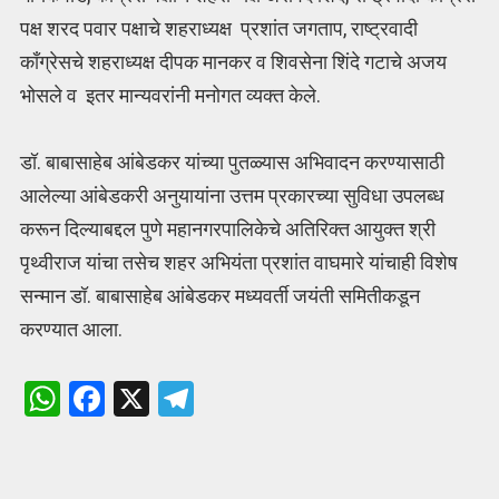
पक्ष शरद पवार पक्षाचे शहराध्यक्ष प्रशांत जगताप, राष्ट्रवादी
काँग्रेसचे शहराध्यक्ष दीपक मानकर व शिवसेना शिंदे गटाचे अजय
भोसले व इतर मान्यवरांनी मनोगत व्यक्त केले.
डॉ. बाबासाहेब आंबेडकर यांच्या पुतळ्यास अभिवादन करण्यासाठी
आलेल्या आंबेडकरी अनुयायांना उत्तम प्रकारच्या सुविधा उपलब्ध
करून दिल्याबद्दल पुणे महानगरपालिकेचे अतिरिक्त आयुक्त श्री
पृथ्वीराज यांचा तसेच शहर अभियंता प्रशांत वाघमारे यांचाही विशेष
सन्मान डॉ. बाबासाहेब आंबेडकर मध्यवर्ती जयंती समितीकडून
करण्यात आला.
W
F
X
T
h
a
el
at
ce
e