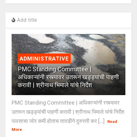
Add title
ADMINISTRATIVE
PMC Standing Committee |
अधिकाऱ्यांनी रस्त्यावर उतरून खड्ड्यांची पाहणी
करावी | श्रीनाथ भिमाले यांचे निर्देश
PMC Standing Committee | अधिकाऱ्यांनी रस्त्यावर
उतरून खड्ड्यांची पाहणी करावी | श्रीनाथ भिमाले यांचे निर्देश
पावसाचा जोर कमी होताच तातडीने दुरुस्ती कर [...]
Read
More