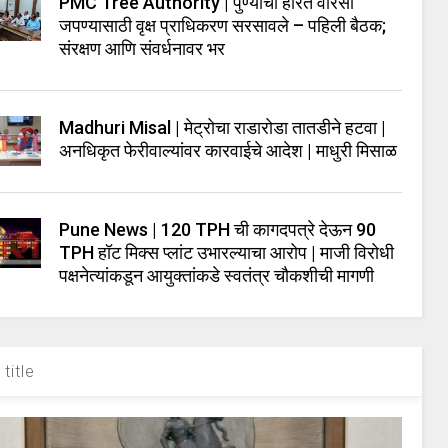
PMC Tree Authority | पुण्याचा हरित वारसा
जपण्यासाठी वृक्ष प्राधिकरण सरसावले – पहिली बैठक;
संरक्षण आणि संवर्धनावर भर
Madhuri Misal | मेट्रोचा राडारोडा तातडीने हटवा |
अनधिकृत फेरीवाल्यांवर कारवाईचे आदेश | माधुरी मिसाळ
Pune News | 120 TPH ची कागदपत्रे देऊन 90
TPH हॉट मिक्स प्लांट उभारल्याचा आरोप | माजी विरोधी
पक्षनेत्यांकडून आयुक्तांकडे स्वतंत्र चौकशीची मागणी
title