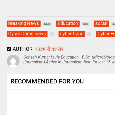
Breaking News
Education
social
6137
610
3
Cyber Crime news
cyber fraud
Cyber Fr
1
2
AUTHOR:
कारभारी वृत्तसेवा
Ganesh Kumar Mule Education - B.Sc. (Microbiolog
Journalism) Active in Journalism field for last 15 ye
RECOMMENDED FOR YOU