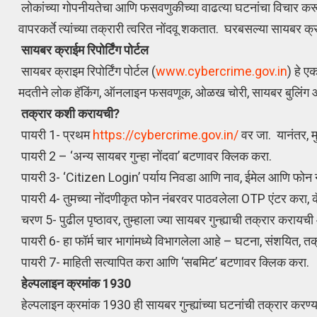
लोकांच्या गोपनीयतेचा आणि फसवणुकीच्या वाढत्या घटनांचा विचार करू
वापरकर्ते त्यांच्या तक्रारी त्वरित नोंदवू शकतात. घरबसल्या सायब
सायबर क्राईम रिपोर्टिंग पोर्टल
सायबर क्राइम रिपोर्टिंग पोर्टल (
www.cybercrime.gov.in
) हे ए
मदतीने लोक हॅकिंग, ऑनलाइन फसवणूक, ओळख चोरी, सायबर बुलिंग आणि
तक्रार कशी करायची?
पायरी 1- प्रथम
https://cybercrime.gov.in/
वर जा. यानंतर, मु
पायरी 2 – ‘अन्य सायबर गुन्हा नोंदवा’ बटणावर क्लिक करा.
पायरी 3- ‘Citizen Login’ पर्याय निवडा आणि नाव, ईमेल आणि फोन नं
पायरी 4- तुमच्या नोंदणीकृत फोन नंबरवर पाठवलेला OTP एंटर करा,
चरण 5- पुढील पृष्ठावर, तुम्हाला ज्या सायबर गुन्ह्याची तक्रार करायची आ
पायरी 6- हा फॉर्म चार भागांमध्ये विभागलेला आहे – घटना, संशयित, 
पायरी 7- माहिती सत्यापित करा आणि ‘सबमिट’ बटणावर क्लिक करा.
हेल्पलाइन क्रमांक 1930
हेल्पलाइन क्रमांक 1930 ही सायबर गुन्ह्यांच्या घटनांची तक्रार करण्