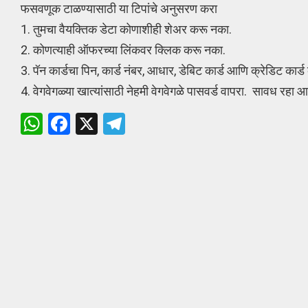
फसवणूक टाळण्यासाठी या टिपांचे अनुसरण करा
1. तुमचा वैयक्तिक डेटा कोणाशीही शेअर करू नका.
2. कोणत्याही ऑफरच्या लिंकवर क्लिक करू नका.
3. पॅन कार्डचा पिन, कार्ड नंबर, आधार, डेबिट कार्ड आणि क्रेडिट कार
4. वेगवेगळ्या खात्यांसाठी नेहमी वेगवेगळे पासवर्ड वापरा. सावध रहा आण
W
F
X
T
h
a
el
at
ce
e
s
b
gr
A
o
a
p
o
m
p
k