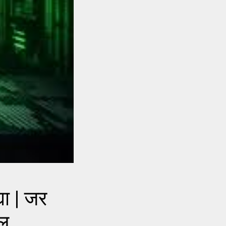
या | जर
ेल