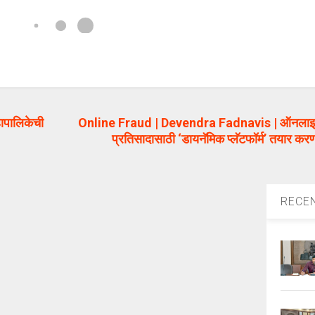
पालिकेची
Online Fraud | Devendra Fadnavis | ऑनला
प्रतिसादासाठी ‘डायनॅमिक प्लॅटफॉर्म’ तयार करणार 
RECE