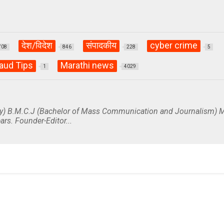
देश/विदेश
संपादकीय
cyber crime
708
846
228
5
aud Tips
Marathi news
1
4029
y) B.M.C.J (Bachelor of Mass Communication and Journalism) M
ars. Founder-Editor...