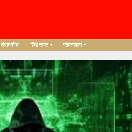
संपादकीय
हिंदी खबरे
जीवनशैली