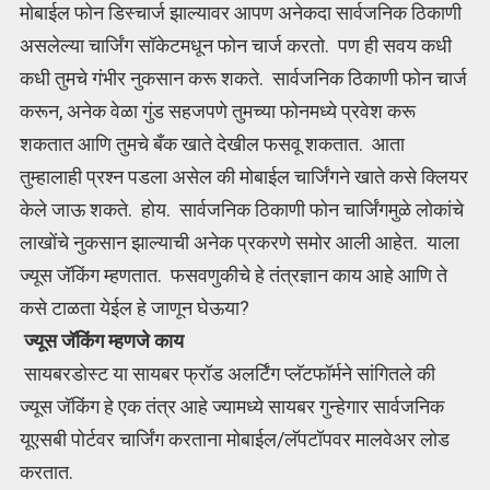
मोबाईल फोन डिस्चार्ज झाल्यावर आपण अनेकदा सार्वजनिक ठिकाणी
असलेल्या चार्जिंग सॉकेटमधून फोन चार्ज करतो. पण ही सवय कधी
कधी तुमचे गंभीर नुकसान करू शकते. सार्वजनिक ठिकाणी फोन चार्ज
करून, अनेक वेळा गुंड सहजपणे तुमच्या फोनमध्ये प्रवेश करू
शकतात आणि तुमचे बँक खाते देखील फसवू शकतात. आता
तुम्हालाही प्रश्न पडला असेल की मोबाईल चार्जिंगने खाते कसे क्लियर
केले जाऊ शकते. होय. सार्वजनिक ठिकाणी फोन चार्जिंगमुळे लोकांचे
लाखोंचे नुकसान झाल्याची अनेक प्रकरणे समोर आली आहेत. याला
ज्यूस जॅकिंग म्हणतात. फसवणुकीचे हे तंत्रज्ञान काय आहे आणि ते
कसे टाळता येईल हे जाणून घेऊया?
ज्यूस जॅकिंग म्हणजे काय
सायबरडोस्ट या सायबर फ्रॉड अलर्टिंग प्लॅटफॉर्मने सांगितले की
ज्यूस जॅकिंग हे एक तंत्र आहे ज्यामध्ये सायबर गुन्हेगार सार्वजनिक
यूएसबी पोर्टवर चार्जिंग करताना मोबाईल/लॅपटॉपवर मालवेअर लोड
करतात.