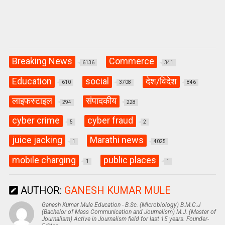
Breaking News
Commerce
6136
341
Education
social
देश/विदेश
610
3708
846
लाइफस्टाइल
संपादकीय
294
228
cyber crime
cyber fraud
5
2
juice jacking
Marathi news
1
4025
mobile charging
public places
1
1
AUTHOR:
GANESH KUMAR MULE
Ganesh Kumar Mule Education - B.Sc. (Microbiology) B.M.C.J
(Bachelor of Mass Communication and Journalism) M.J. (Master of
Journalism) Active in Journalism field for last 15 years. Founder-