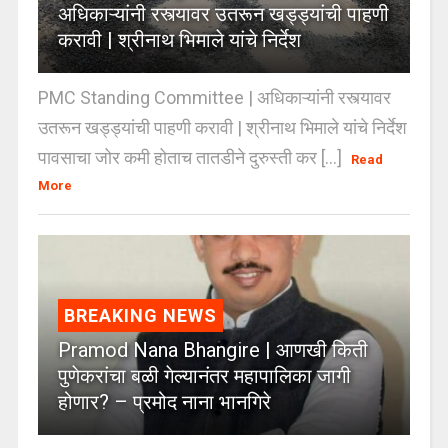
अधिकाऱ्यांनी रस्त्यावर उतरून खड्ड्यांची पाहणी
करावी | श्रीनाथ भिमाले यांचे निर्देश
PMC Standing Committee | अधिकाऱ्यांनी रस्त्यावर
उतरून खड्ड्यांची पाहणी करावी | श्रीनाथ भिमाले यांचे निर्देश
पावसाचा जोर कमी होताच तातडीने दुरुस्ती कर [...]
Read
More
BREAKING NEWS
Pramod Nana Bhangire | आणखी किती
पुणेकरांचा बळी गेल्यानंतर महापालिका जागी
होणार? – प्रमोद नाना भानगिरे