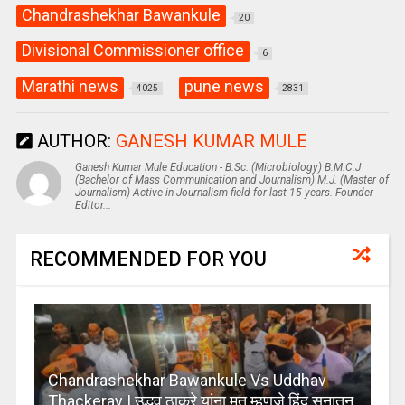
Chandrashekhar Bawankule
20
Divisional Commissioner office
6
Marathi news
pune news
4025
2831
AUTHOR:
GANESH KUMAR MULE
Ganesh Kumar Mule Education - B.Sc. (Microbiology) B.M.C.J
(Bachelor of Mass Communication and Journalism) M.J. (Master of
Journalism) Active in Journalism field for last 15 years. Founder-
Editor...
RECOMMENDED FOR YOU
Chandrashekhar Bawankule Vs Uddhav
Thackeray | उद्धव ठाकरे यांना मत म्हणजे हिंदू सनातन