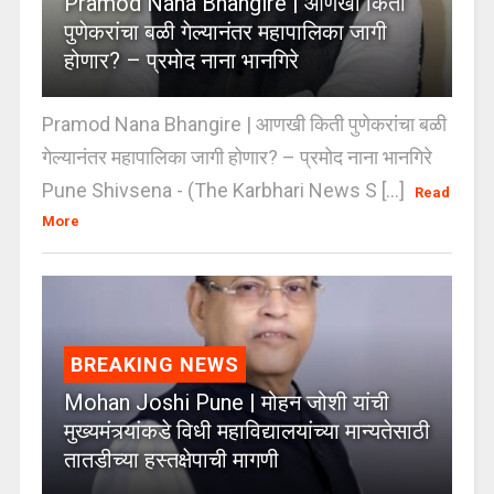
Pramod Nana Bhangire | आणखी किती
पुणेकरांचा बळी गेल्यानंतर महापालिका जागी
होणार? – प्रमोद नाना भानगिरे
Pramod Nana Bhangire | आणखी किती पुणेकरांचा बळी
गेल्यानंतर महापालिका जागी होणार? – प्रमोद नाना भानगिरे
Pune Shivsena - (The Karbhari News S [...]
Read
More
BREAKING NEWS
Mohan Joshi Pune | मोहन जोशी यांची
मुख्यमंत्र्यांकडे विधी महाविद्यालयांच्या मान्यतेसाठी
तातडीच्या हस्तक्षेपाची मागणी