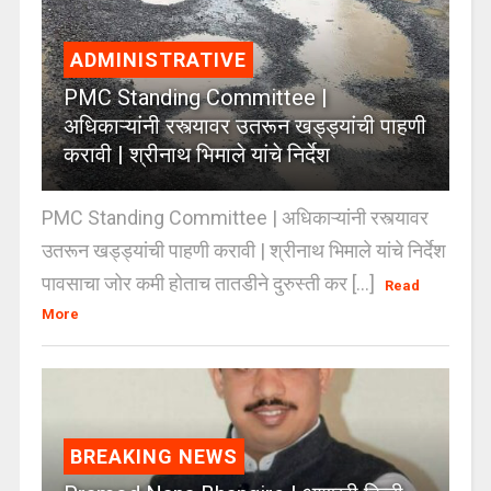
ADMINISTRATIVE
PMC Standing Committee |
अधिकाऱ्यांनी रस्त्यावर उतरून खड्ड्यांची पाहणी
करावी | श्रीनाथ भिमाले यांचे निर्देश
PMC Standing Committee | अधिकाऱ्यांनी रस्त्यावर
उतरून खड्ड्यांची पाहणी करावी | श्रीनाथ भिमाले यांचे निर्देश
पावसाचा जोर कमी होताच तातडीने दुरुस्ती कर [...]
Read
More
BREAKING NEWS