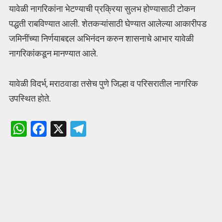
यावेळी नागरिकांना भेटण्याची प्रक्रिया सुलभ होण्यासाठी टोकन
पद्धती राबविण्यात आली. शेतकऱ्यांसाठी घेण्यात आलेल्या आकारीपड
जमिनींच्या निर्णयाबद्दल अभिनंदन करुन शासनाचे आभार यावेळी
नागरिकांकडून मानण्यात आले.
यावेळी विदर्भ, मराठवाडा तसेच पुणे जिल्हा व परिसरातील नागरिक
उपस्थित होते.
W
F
X
T
h
a
el
at
ce
e
s
b
gr
A
o
a
p
o
m