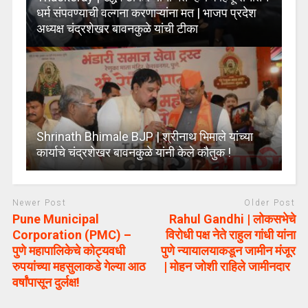
धर्म संपवण्याची वल्गना करणाऱ्यांना मत | भाजप प्रदेश
अध्यक्ष चंद्रशेखर बावनकुळे यांची टीका
Shrinath Bhimale BJP | श्रीनाथ भिमाले यांच्या
कार्याचे चंद्रशेखर बावनकुळे यांनी केले कौतुक !
Newer Post
Older Post
Pune Municipal
Rahul Gandhi | लोकसभेचे
Corporation (PMC) –
विरोधी पक्ष नेते राहुल गांधी यांना
पुणे महापालिकेचे कोट्यवधी
पुणे न्यायालयाकडून जामीन मंजूर
रुपयांच्या महसुलाकडे गेल्या आठ
| मोहन जोशी राहिले जामीनदार
वर्षांपासून दुर्लक्ष!