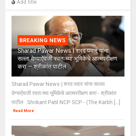
Add title
BREAKING NEWS
Sharad Pawar News | शरद पवार यांना
सल्ला देण्याऐवजी स्वतःच्या भूमिकेचे आत्मपरीक्षण
करा – श्रीकांत पाटील
Sharad Pawar News | शरद पवार यांना सल्ला
देण्याऐवजी स्वतःच्या भूमिकेचे आत्मपरीक्षण करा - श्रीकांत
पाटील Shrikant Patil NCP SCP - (The Karbh [...]
Read More