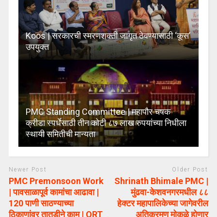
Koos | सरकारची स्मरणशक्ती जागृत ठेवण्यासाठी ‘कूस’
उपयुक्त
PMC Standing Committee | महापौर चषक
क्रीडा स्पर्धेसाठी तीन कोटी ८७ लाख रुपयांच्या निधीला
स्थायी समितीची मान्यता
Newer Post
Older Post
PMC Premonsoon Work
Shrinath Bhimale PMC |
| पावसाळापूर्व कामांचा आढावा |
मुंढवा-केशवनगरमधील ८८
120 पाणी साठण्याच्या
हेक्टर महापालिकेच्या जागेवरील
ठिकाणांवर तातडीने काम | QRT
अतिक्रमण मोकळे होणार