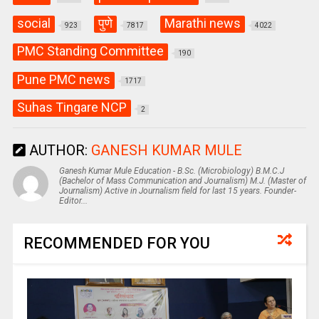
social
पुणे
Marathi news
923
7817
4022
PMC Standing Committee
190
Pune PMC news
1717
Suhas Tingare NCP
2
AUTHOR:
GANESH KUMAR MULE
Ganesh Kumar Mule Education - B.Sc. (Microbiology) B.M.C.J
(Bachelor of Mass Communication and Journalism) M.J. (Master of
Journalism) Active in Journalism field for last 15 years. Founder-
Editor...
RECOMMENDED FOR YOU