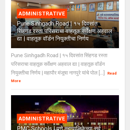
ADMINISTRATIVE
Pune Sinhgadh Road | १५ दिवसांत
सिंहगड रस्ता परिसराचा वाहतूक सर्वेक्षण अहवाल
द्या | वाहतूक वॉर्डन नियुक्तीचा निर्णय
Pune Sinhgadh Road | १५ दिवसांत सिंहगड रस्ता
परिसराचा वाहतूक सर्वेक्षण अहवाल द्या | वाहतूक वॉर्डन
नियुक्तीचा निर्णय | महापौर मंजूषा नागपुरे यांचे पोल [...]
Read
More
ADMINISTRATIVE
PMC Schools | पुणे महापालिकेच्या सर्व