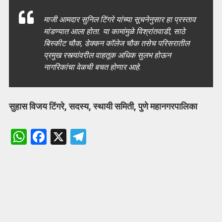
माजी आमदार सुनिल टिंगरे यांच्या सूचनेनुसार हा प्रस्ताव
मांडण्यात आला होता. या कामांमुळे विश्रांतवाडी, साठे
बिस्कीट चौक, डेक्कन कॉलेज चौक तसेच परिसरातील
प्रमुख रस्त्यांवरील वाहतूक अधिक सुलभ होऊन
नागरिकांचा वेळची बचत होणार आहे.
सुहास विजय टिंगरे, सदस्य, स्थायी समिती, पुणे महानगरपालिका
W
F
X
T
h
a
el
at
ce
e
s
b
gr
A
o
a
p
o
m