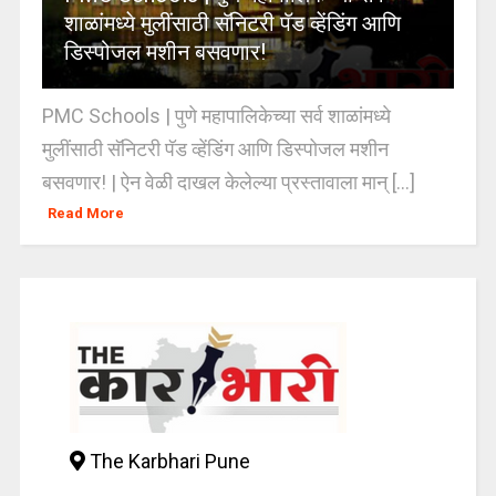
शाळांमध्ये मुलींसाठी सॅनिटरी पॅड व्हेंडिंग आणि
डिस्पोजल मशीन बसवणार!
PMC Schools | पुणे महापालिकेच्या सर्व शाळांमध्ये
मुलींसाठी सॅनिटरी पॅड व्हेंडिंग आणि डिस्पोजल मशीन
बसवणार! | ऐन वेळी दाखल केलेल्या प्रस्तावाला मान् [...]
Read More
The Karbhari Pune