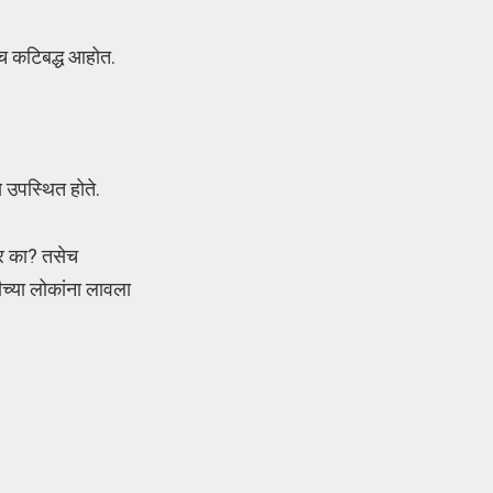
ीच कटिबद्ध आहोत.
 उपस्थित होते.
णार का? तसेच
ीच्या लोकांना लावला