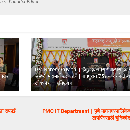
ars. Founder-Editor...
PM Narendra Modi | हिंदुह्दयसम्राट बाळासाहेब ठा
णपत्र
समृध्दी महामार्ग उदघाटन | नागपुरात 75 हजार कोटींच्या
लोकार्पण – भूमिपूजन
ला सफाई
PMC IT Department | पुणे महानगरपालिकेच्या स
टायपिंगसाठी युनिकोड