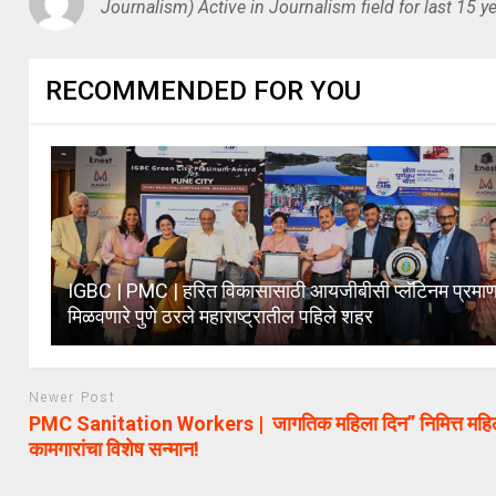
Journalism) Active in Journalism field for last 15 ye
RECOMMENDED FOR YOU
IGBC | PMC | हरित विकासासाठी आयजीबीसी प्लॅटिनम प्रमा
मिळवणारे पुणे ठरले महाराष्ट्रातील पहिले शहर
Newer Post
PMC Sanitation Workers | जागतिक महिला दिन” निमित्त महि
कामगारांचा विशेष सन्मान!