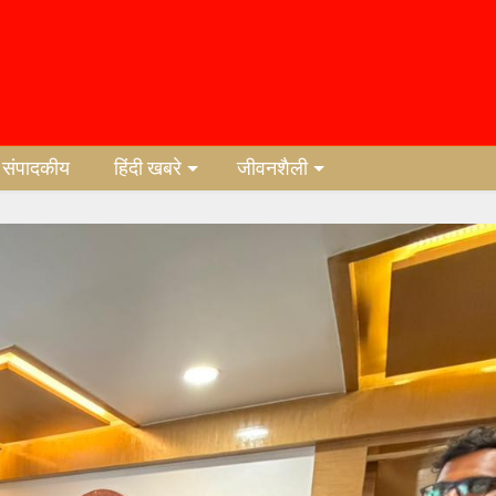
संपादकीय
हिंदी खबरे
जीवनशैली