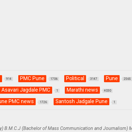
C
PMC Pune
Political
Pune
914
1706
3147
2565
Asavari Jagdale PMC
Marathi news
1
4030
une PMC news
Santosh Jadgale Pune
1726
1
y) B.M.C.J (Bachelor of Mass Communication and Journalism) M