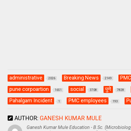
s
b
gr
A
o
a
p
o
m
p
k
administrative
Breaking News
PM
2026
2149
pune corpoartion
social
पुणे
1651
3708
7828
Pahalgam Incident
PMC employees
P
1
193
AUTHOR:
GANESH KUMAR MULE
Ganesh Kumar Mule Education - B.Sc. (Microbiolog