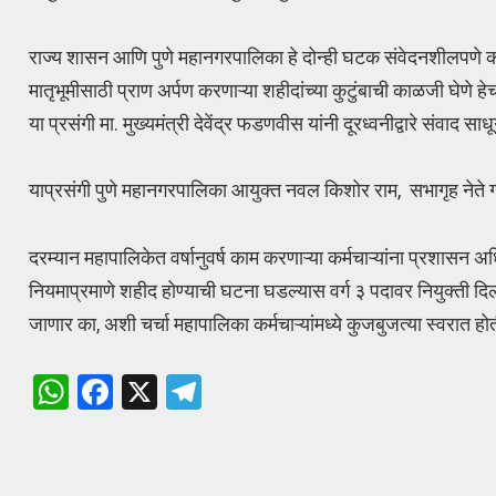
राज्य शासन आणि पुणे महानगरपालिका हे दोन्ही घटक संवेदनशीलपणे का
मातृभूमीसाठी प्राण अर्पण करणाऱ्या शहीदांच्या कुटुंबाची काळजी घेणे 
या प्रसंगी मा. मुख्यमंत्री देवेंद्र फडणवीस यांनी दूरध्वनीद्वारे संवाद 
याप्रसंगी पुणे महानगरपालिका आयुक्त नवल किशोर राम, सभागृह नेते 
दरम्यान महापालिकेत वर्षानुवर्ष काम करणाऱ्या कर्मचाऱ्यांना प्रशासन
नियमाप्रमाणे शहीद होण्याची घटना घडल्यास वर्ग ३ पदावर नियुक्ती दि
जाणार का, अशी चर्चा महापालिका कर्मचाऱ्यांमध्ये कुजबुजत्या स्वरात होत
W
F
X
T
h
a
el
at
ce
e