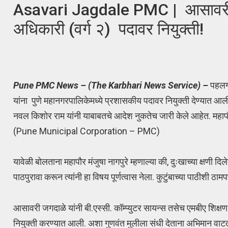
Asavari Jagdale PMC | आसावरी जग
अधिकारी (वर्ग २) पदावर नियुक्ती!
Pune PMC News – (The Karbhari News Service) –
पहलगा
यांना पुणे महानगरपालिकेमध्ये प्रशासकीय पदावर नियुक्ती देण्यात आ
नवल किशोर राम यांनी याबाबतचे आदेश नुकतेच जारी केले आहेत. महापौर 
(Pune Municipal Corporation – PMC)
यावेळी बोलताना महापौर मंजुषा नागपुरे म्हणाल्या की, दुःखाच्या क्षणी द
पाठपुरावा करून त्यांनी हा विषय पूर्णत्वास नेला. कुटुंबाच्या पाठीशी ठा
आसावरी जगदाळे यांनी बी.एस्सी. कॉम्प्युटर सायन्स तसेच एमबीए शिक्षण प
नियुक्ती करण्यात आली. अशा गुणवंत मुलीला संधी देताना अभिमान वाटत 