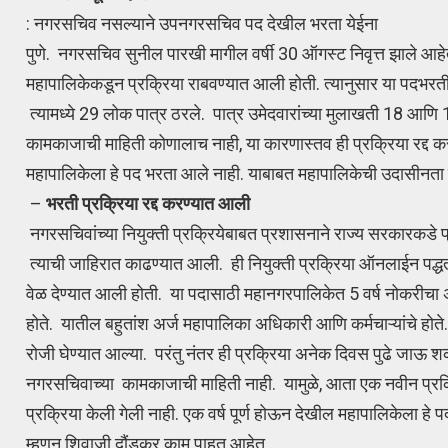
: नगरसचिव नसल्याने उपनगरसचिव पद देखील भरता येईना
पुणे. नगरसचिव सुनील पारखी मागील वर्षी 30 ऑगस्ट निवृत्त झाले आह
महापालिकेकडून प्रक्रिया राबवण्यात आली होती. त्यानुसार या पदभरत
त्यामध्ये 29 लोक पात्र ठरले. पात्र उमेदवारांच्या मुलाखती 18 आणि 
कामकाजाची माहिती कोणालाच नाही, या कारणास्तव ही प्रक्रिया रद्द कर
महापालिकेला हे पद भरता आले नाही. याबाबत महापालिकेची उदासीनता ल
–
भरती प्रक्रिया रद्द
करण्यात आली
नगरसचिवांच्या नियुक्ती प्रक्रियेबाबत प्रशासनाने राज्य सरकारकडे 
त्याची जाहिरात काढण्यात आली. ही नियुक्ती प्रक्रिया ऑनलाईन पद्धत
वेळ देण्यात आली होती. या पदासाठी महानगरपालिकेत 5 वर्ष नोकरी
होते. यातील बहुतांश अर्ज महापालिका अधिकारी आणि कर्मचाऱ्यांचे होत
रोजी घेण्यात आल्या. परंतु नंतर ही प्रक्रिया अनेक दिवस पुढे जाऊ श
नगरसचिवाच्या कामकाजाची माहिती नाही. यामुळे, आता एक नवीन प्रक्र
प्रक्रिया केली गेली नाही. एक वर्ष पूर्ण होऊन देखील महापालिकेला ह
म्हणून शिवाजी दौंडकर काम पाहत आहेत.