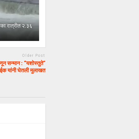
 रात्रीत २.३६
Older Post
णून सन्मान : “यशोस्तुते”
नाईक यांनी घेतली मुलाखत