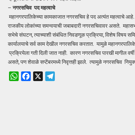
–
नगरसचिव
पद महत्वाचे
महानगरपालिकेच्या कामकाजात नगरसचिव हे पद अत्यंत महत्वाचे आहे. म
राजकीय लोकांच्या समन्वयाची जबाबदारी नगरसचिवावर असते. महासभा, म
सभेचे संघटन, त्याच्याशी संबंधित निवडणूक प्रक्रिया, विशेष विषय स
कार्यालयाचे सर्व काम देखील नगरसचिव करतात. यामुळे महानगरपालिक
प्रक्रियेला गती दिली जात नाही. कारण नगरसचिव पारखी मागील वर्षी 
असते, पण शेवाळे सप्टेंबरमध्ये निवृत्तही झाले. त्यामुळे नगरसचिव नि
W
F
X
T
h
a
el
at
ce
e
s
b
gr
A
o
a
p
o
m
p
k