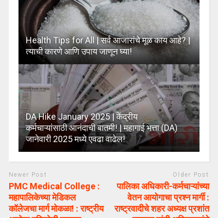
Health Tips for All | सर्व आजारांचे मूळ काय आहे? |
त्याची कारणे आणि उपाय जाणून घ्या!
DA Hike January 2025 | केंद्रीय
कर्मचाऱ्यांसाठी आनंदाची बातमी! | महागाई भत्ता (DA)
जानेवारी 2025 मध्ये एवढा वाढेल!
Newer Post
Older Post
PMC Medical College :
पालिका अधिकारी-कर्मचाऱ्यांच्या
महापालिकेच्या मेडिकल
वेतन आयोगाचा प्रश्न मार्गी :
कॉलेजचा मार्ग मोकळा! : राष्ट्रीय
राष्ट्रवादीचे शहर अध्यक्ष प्रशांत