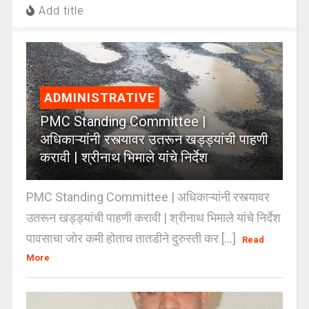
Add title
ADMINISTRATIVE
PMC Standing Committee |
अधिकाऱ्यांनी रस्त्यावर उतरून खड्ड्यांची पाहणी
करावी | श्रीनाथ भिमाले यांचे निर्देश
PMC Standing Committee | अधिकाऱ्यांनी रस्त्यावर
उतरून खड्ड्यांची पाहणी करावी | श्रीनाथ भिमाले यांचे निर्देश
पावसाचा जोर कमी होताच तातडीने दुरुस्ती कर [...]
Read
More