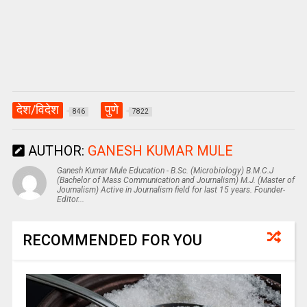
देश/विदेश
पुणे
846
7822
AUTHOR:
GANESH KUMAR MULE
Ganesh Kumar Mule Education - B.Sc. (Microbiology) B.M.C.J
(Bachelor of Mass Communication and Journalism) M.J. (Master of
Journalism) Active in Journalism field for last 15 years. Founder-
Editor...
RECOMMENDED FOR YOU