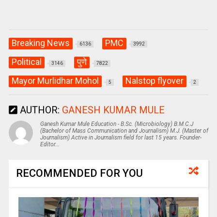
Breaking News
PMC
6136
3992
Political
पुणे
3146
7822
Mayor Murlidhar Mohol
Nalstop flyover
5
2
AUTHOR:
GANESH KUMAR MULE
Ganesh Kumar Mule Education - B.Sc. (Microbiology) B.M.C.J
(Bachelor of Mass Communication and Journalism) M.J. (Master of
Journalism) Active in Journalism field for last 15 years. Founder-
Editor...
RECOMMENDED FOR YOU