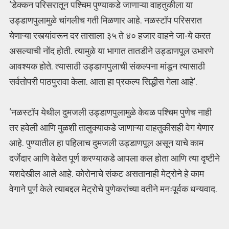
‘डेक्कन परिसरातून पश्चिम पुण्याकडे जाणाऱ्या वाहतुकीला या
उड्डाणपुलामुळे चांगलीच गती मिळणार आहे. नळस्टॉप परिसरात
येणाऱ्या रस्त्यांवरून दर तासाला ३५ ते ४० हजार वाहने जा-ये करत
असल्याची नोंद होती. त्यामुळे या भागात तातडीने उड्डाणपूल उभारणे
आवश्यक होते. त्यासाठी उड्डाणपुलाची संकल्पना मांडून त्यासाठी
सर्वतोपरी पाठपुरावा केला. आता हा प्रकल्प सिद्धीस गेला आहे’.
‘नळस्टॉप येथील दुमजली उड्डाणपुलामुळे केवळ पश्चिम पुणेच नाही
तर हवेली आणि मुळशी तालुक्याकडे जाणाऱ्या वाहतुकीसही वेग येणार
आहे. पुण्यातील हा पहिलाच दुमजली उड्डाणपूल असून याचे काम
दर्जेदार आणि वेळेत पूर्ण करण्याकडे आपला कल होता आणि त्या दृष्टीने
यशदेखील आले आहे. कोरोनाचे संकट असतानाही मेट्रोने हे काम
वेगाने पूर्ण केले त्याबद्दल मेट्रोचे पुणेकरांच्या वतीने मनःपूर्वक धन्यवाद.