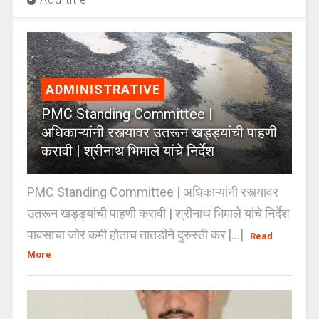
ADMINISTRATIVE
PMC Standing Committee |
अधिकाऱ्यांनी रस्त्यावर उतरून खड्ड्यांची पाहणी
करावी | श्रीनाथ भिमाले यांचे निर्देश
PMC Standing Committee | अधिकाऱ्यांनी रस्त्यावर
उतरून खड्ड्यांची पाहणी करावी | श्रीनाथ भिमाले यांचे निर्देश
पावसाचा जोर कमी होताच तातडीने दुरुस्ती कर [...]
Read
More