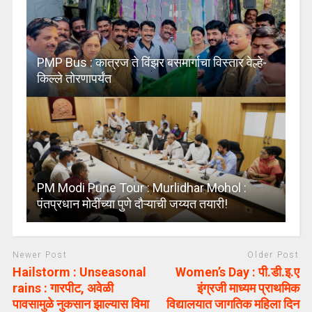
PMP Bus : कात्रज ते विंझर बसमार्गाचा विस्तार वेल्हे-
किल्ले तोरणापर्यंत
PM Modi Pune Tour : Murlidhar Mohol :
पंतप्रधान मोदींच्या पुणे दौऱ्याची जय्यत तयारी!
Newer Post
Older Post
Hailstorm : Unseasonal
Women’s Day : पी.डी.इ.ए
rains : गारपीट, अवेळी
इंग्रजी माध्यम प्राथमिक
पावसामुळे नुकसान झाल्यास विमा
विद्यालयात जागतिक महिला दिन