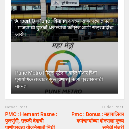
Airport Of Pune : विमानतळावरून राजकारण तापले
: भाजपमध्ये दुफळी असल्याचा कॉंग्रेस आणि राष्ट्रवादीचा
आरोप
Pune Metro | मेट्रो स्टेशन बाहेर शेअर रिक्षा
प्रायोगिक तत्त्वावर सुरू होणार | मेट्रो प्रशासनाची
मान्यता
Newer Post
Older Post
PMC : Hemant Rasne :
Pmc : Bonus : महापालिका
फुरसुंगी, उरुळी देवाची
कर्मचाऱ्यांच्या बोनसला मुख्य
पाणीपुरवठा योजनेसाठी निधी
सभेची मंजुरी