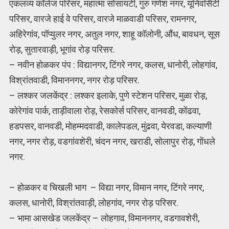
एकलव्य कॉलेज परिसर, महात्मा सोसायटी, गुरु गणेश नगर, यूनिवर्सिटी
परिसर, वारजे हाई वे परिसर, वारजे माळवाडी परिसर, रामनगर,
अहिरेगांव, पॉप्युलर नगर, अतुल नगर, शाहू कॉलोनी, औंध, बावधन, सूस
रोड़, सुतारवाड़ी, भूगांव रोड़ परिसर.
– नवीन होळकर पंप : विद्यानगर, टिंगरे नगर, कलस, धानोरी, लोहगांव,
विश्रांतवाडी, विमाननगर, नगर रोड़ परिसर.
– लश्कर जलकेंद्र : लश्कर इलाके, पुणे स्टेशन परिसर, मुळा रोड़,
कोरेगांव पार्क, ताड़ीवाला रोड़, रेसकोर्स परिसर, वानवडी, कोंढवा,
हडपसर, वानवडी, मोहम्मदवाडी, कालेपडल, मुंढवा, येरवडा, कल्याणी
नगर, नगर रोड़, वडगांवशेरी, चंदन नगर, खराडी, सोलापुर रोड़, गोंधले
नगर.
– होळकर व चिखली भाग – विद्या नगर, विमान नगर, टिंगरे नगर,
कलस, धानोरी, विश्रांतवाड़ी, लोहगांव, नगर रोड़ परिसर.
– भामा आसखेड जलकेंद्र – लोहगाव, विमाननगर, वडगावशेरी,