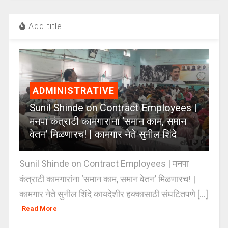
Add title
ADMINISTRATIVE
Sunil Shinde on Contract Employees |
मनपा कंत्राटी कामगारांना ‘समान काम, समान
वेतन’ मिळणारच! | कामगार नेते सुनील शिंदे
Sunil Shinde on Contract Employees | मनपा
कंत्राटी कामगारांना ‘समान काम, समान वेतन’ मिळणारच! |
कामगार नेते सुनील शिंदे कायदेशीर हक्कासाठी संघटितपणे [...]
Read More