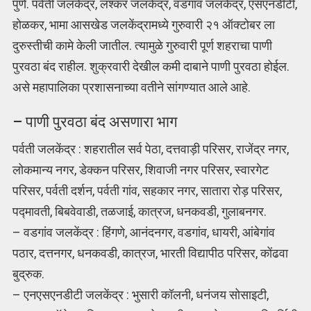
पुणे. पर्वती जलकेंद्र, लश्कर जलकेंद्र, वडगांव जलकेंद्र, एसएनडीटी,
होळकर, भामा आसखेड जलकेंद्रामध्ये गुरुवारी २१ ऑक्टोबर ला
दुरुस्तीची कामे केली जातील. त्यामुळे गुरुवारी पूर्ण शहराचा पाणी
पुरवठा बंद राहील. शुक्रवारी देखील कमी दाबाने पाणी पुरवठा होईल.
असे महापालिका प्रशासनाच्या वतीने सांगण्यात आले आहे.
– पाणी पुरवठा बंद असणारा भाग
पर्वती जलकेंद्र : शहरातील सर्व पेठा, दत्तवाड़ी परिसर, राजेंद्र नगर,
लोकमान्य नगर, डेक्कन परिसर, शिवाजी नगर परिसर, स्वारगेट
परिसर, पर्वती दर्शन, पर्वती गांव, सहकार नगर, सातारा रोड़ परिसर,
पद्मावती, बिबवेवाडी, तळजाई, कात्रज, धनकवडी, गुलाबनगर.
– वडगांव जलकेंद्र : हिंगणे, आनंदनगर, वडगांव, धायरी, आंबेगांव
पठार, दत्तनगर, धनकवडी, कात्रज, भारती विद्यापीठ परिसर, कोंढवा
बुद्रुक.
– एनएसएनडीटी जलकेंद्र : भुसारी कॉलनी, धनंजय सोसाइटी,