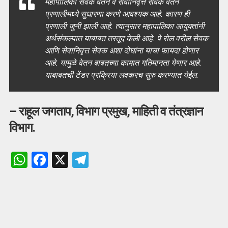
महापालिका सेवक वेतन व सेवानिवृत्त सेवक वेतन
प्रणालीमध्ये सुधारणा करणे आवश्यक आहे. कारण ही
प्रणाली जुनी झाली आहे. त्यानुसार महापालिका आयुक्तांनी
अर्थसंकल्पात याबाबत तरतूद केली आहे. पे रोल वरील सेवक
आणि सेवानिवृत्त सेवक अशा दोघांना याचा फायदा होणार
आहे. यामुळे वेतन बाबतच्या कामात गतिमानता येणार आहे.
याबाबतची टेंडर प्रक्रिया लवकरच सुरु करण्यात येईल.
–
राहूल जगताप,
विभाग
प्रमुख, माहिती व तंत्रज्ञान
विभाग.
W
F
X
T
h
a
el
at
ce
e
s
b
gr
A
o
a