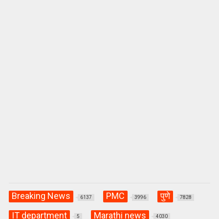
p
o
m
p
k
Breaking News
PMC
पुणे
6137
3996
7828
IT department
Marathi news
5
4030