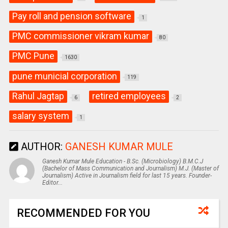
Pay roll and pension software
1
PMC commissioner vikram kumar
80
PMC Pune
1630
pune municial corporation
119
Rahul Jagtap
retired employees
6
2
salary system
1
AUTHOR:
GANESH KUMAR MULE
Ganesh Kumar Mule Education - B.Sc. (Microbiology) B.M.C.J
(Bachelor of Mass Communication and Journalism) M.J. (Master of
Journalism) Active in Journalism field for last 15 years. Founder-
Editor...
RECOMMENDED FOR YOU