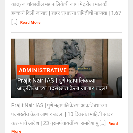
कात्रज चौकातील महापालिकेची जागा मेट्रोला मालकी
हक्काने दिली जाणार | शहर सुधारणा समितीची मान्यता | 1.67
[...]
Read More
ADMINISTRATIVE
Prajit Nair IAS | पुणे महापालिकेच्या
आकृतिबंधाच्या पदसंख्येत केला जाणार बदल!
Prajit Nair IAS | पुणे महापालिकेच्या आकृतिबंधाच्या
पदसंख्येत केला जाणार बदल! | 10 दिवसांत माहिती सादर
करण्याचे आदेश | 23 ग्रामपंचायतींच्या समावेशामु [...]
Read
More