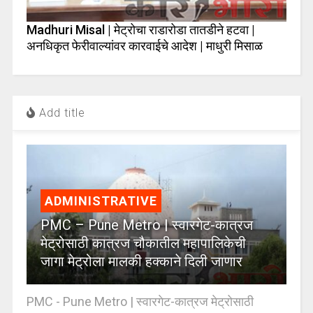
Madhuri Misal | मेट्रोचा राडारोडा तातडीने हटवा |
अनधिकृत फेरीवाल्यांवर कारवाईचे आदेश | माधुरी मिसाळ
Add title
ADMINISTRATIVE
PMC – Pune Metro | स्वारगेट-कात्रज
मेट्रोसाठी कात्रज चौकातील महापालिकेची
जागा मेट्रोला मालकी हक्काने दिली जाणार
PMC - Pune Metro | स्वारगेट-कात्रज मेट्रोसाठी